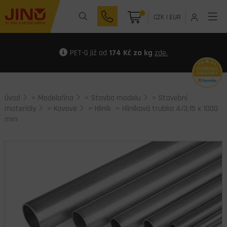
0
CZK
|
EUR
PET-G již od
174 Kč za kg
zde.
Úvod
>
Modelařina
>
Stavba modelu
>
Stavební
materiály
>
Kovové
>
Hliník
> Hliníková trubka 4/3,15 x 1000
mm