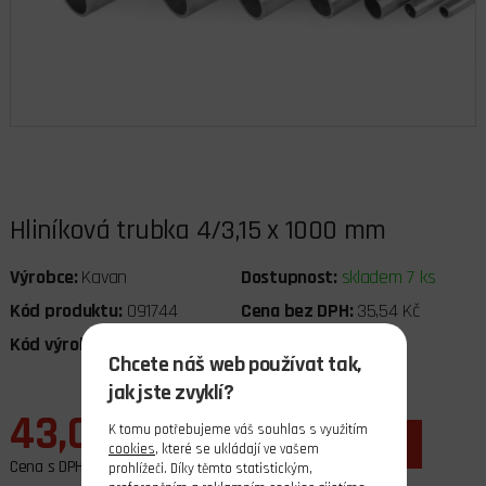
Hliníková trubka 4/3,15 x 1000 mm
Výrobce:
Kavan
Dostupnost:
skladem 7 ks
Kód produktu:
091744
Cena bez DPH:
35,54 Kč
Kód výrobce:
KAV60.751.2
DPH:
21%
Chcete náš web používat tak,
jak jste zvyklí?
43,00 Kč
K tomu potřebujeme váš souhlas s využitím
ks
do košíku
cookies
, které se ukládají ve vašem
Cena s DPH
prohlížeči. Díky těmto statistickým,