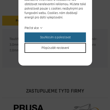
obtěžovat nerelevantní reklamou. Můžete také
pokračovat pouze s cookies nezbytnými pro
fungování webu. Cookies nám dodávají
energii pro další vylepšování.
Popis
Přečíst více
Souhlasím a pokračovat
Tloušťka stěny: 0,40mm, váha: cca. 27,5g/m, venkovní průměr:
3,0mm, vnitřní průměr 2,2mm, délka 1000mm, použitelné pro
Přizpůsobit nastavení
2,0mm hřídele.
ZASTUPUJEME TYTO FIRMY