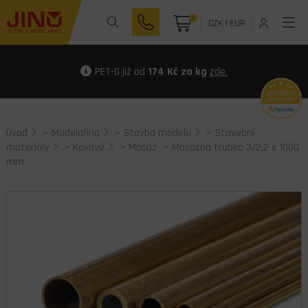
0
CZK
|
EUR
PET-G již od
174 Kč za kg
zde.
Úvod
>
Modelařina
>
Stavba modelu
>
Stavební
materiály
>
Kovové
>
Mosaz
> Mosazná trubka 3/2,2 x 1000
mm