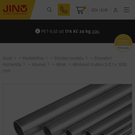
0
CZK
|
EUR
PET-G již od
174 Kč za kg
zde.
Úvod
>
Modelařina
>
Stavba modelu
>
Stavební
materiály
>
Kovové
>
Hliník
> Hliníková trubka 3/2,1 x 1000
mm