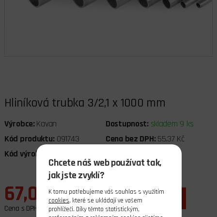
Hliníková trubka 3/2,1 x 1000 mm
Výrobce:
Kavan
Dostupnost:
skladem 9 ks
Kód produktu:
091743
Cena bez DPH:
55,37 Kč
Kód výrobce:
KAV60.751.1
DPH:
21%
Chcete náš web používat tak,
jak jste zvyklí?
67,00 Kč
K tomu potřebujeme váš souhlas s využitím
ks
do košíku
cookies
, které se ukládají ve vašem
Cena s DPH
prohlížeči. Díky těmto statistickým,