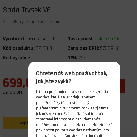
Sada Trysek V6
Sada V6 trysek pro vaši tiskárnu.
Výrobce:
Prusa Research
Dostupnost:
skladem 1 ks
Kód produktu:
3210013
Cena bez DPH:
577,69 Kč
Kód výrobce:
DPH:
21%
Chcete náš web používat tak,
699,00 Kč
jak jste zvyklí?
ks
do košíku
Cena s DPH
K tomu potřebujeme váš souhlas s využitím
cookies
, které se ukládají ve vašem
prohlížeči. Díky těmto statistickým,
preferenčním a reklamním cookies zjistíme,
jak náš web používáte, přizpůsobíme vám
zobrazené informace a nebudeme vás
Popis
Související produkty
obtěžovat nerelevantní reklamou. Můžete také
pokračovat pouze s cookies nezbytnými pro
fungování webu. Cookies nám dodávají