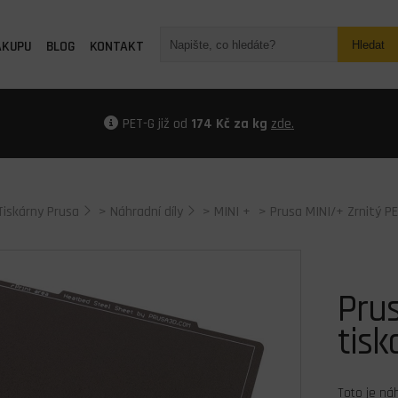
ÁKUPU
BLOG
KONTAKT
Hledat
PET-G již od
174 Kč za kg
zde.
Tiskárny Prusa
>
Náhradní díly
>
MINI +
> Prusa MINI/+ Zrnitý PE
Prus
tisk
Toto je ná