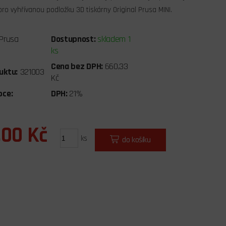
ro vyhřívanou podložku 3D tiskárny Original Prusa MINI.
Prusa
Dostupnost:
skladem 1
ks
Cena bez DPH:
660,33
uktu:
321003
Kč
bce:
DPH:
21%
,00 Kč
ks
do košíku