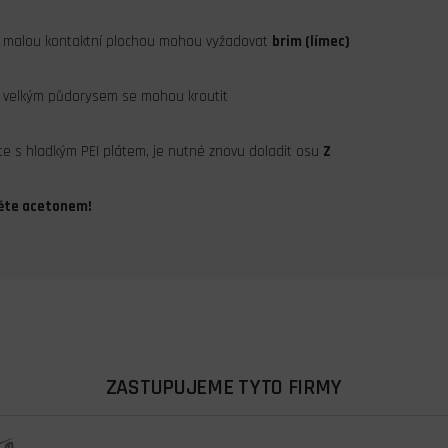
s malou kontaktní plochou mohou vyžadovat
brim (límec)
s velkým půdorysem se mohou kroutit
te s hladkým PEI plátem, je nutné znovu doladit osu
Z
těte acetonem!
ZASTUPUJEME TYTO FIRMY