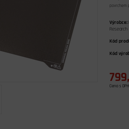
povrchem p
Výrobce:
Research
Kód prod
Kód výro
799
Cena s DPH