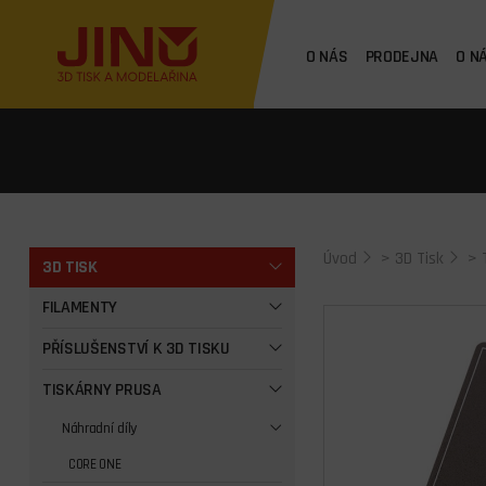
O NÁS
PRODEJNA
O N
Úvod
>
3D Tisk
>
3D TISK
FILAMENTY
PŘÍSLUŠENSTVÍ K 3D TISKU
TISKÁRNY PRUSA
Náhradní díly
CORE ONE