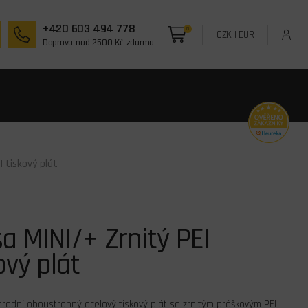
+420 603 494 778
0
CZK
|
EUR
Doprava nad 2500 Kč zdarma
I tiskový plát
a MINI/+ Zrnitý PEI
ový plát
hradní oboustranný ocelový tiskový plát se zrnitým práškovým PEI