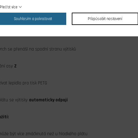
Přečíst více
Souhlasím a pokračovat
Přizpůsobit nastavení
oti poškrábání a poškození
rch se přenáší na spodní stranu výtisků
ění osy
Z
vat lepidlo pro tisk PETG
látu se výtisky
automaticky odpojí
žití:
 může být více zmáčknutá než u hladkého plátu