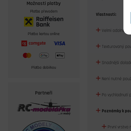
Možnosti platby
Platba převodem
Vlastnosti:
Velmi odolná pr
Platba kartou online
Texturovaný pov
Snadnější dolad
Platba dobírkou
Není nutné použí
Partneři
Po vychladnutí p
Poznámky k pou
První vrstva