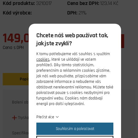
Kód produktu:
3210017
Cena bez DPH:
123,14 Kč
Kód výrobce:
DPH:
21%
149,00 Kč
Chcete náš web používat tak,
ks
do košíku
jak jste zvyklí?
Cena s DPH
K tomu potřebujeme váš souhlas s využitím
cookies
, které se ukládají ve vašem
prohlížeči. Díky těmto statistickým,
preferenčním a reklamním cookies zjistíme,
jak náš web používáte, přizpůsobíme vám
Popis
Související produkty
zobrazené informace a nebudeme vás
obtěžovat nerelevantní reklamou. Můžete také
pokračovat pouze s cookies nezbytnými pro
fungování webu. Cookies nám dodávají
Balení obsahuje:
energii pro další vylepšování.
Přečíst více
Tryska V6 (1 ks)
Souhlasím a pokračovat
Specifikace: