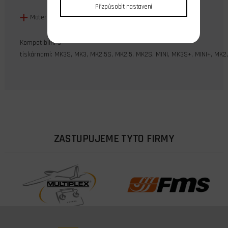
Přizpůsobit nastavení
Materiál: Mosaz
Kompatibilní s
tiskárnami:
MK3S,
MK3,
MK2.5S,
MK2.5,
MK2S,
MINI,
MK3S+,
MINI+,
MK2
ZASTUPUJEME TYTO FIRMY