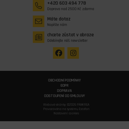
+420 603 494 778
Doprava nad 2500 Kč zdarma
Máte dotaz
Napište nám
chcete zůstat v obraze
Odebírejte náš newsletter
OBCHODNÍ PODMÍNKY
GDPR
DOPRAVA
ODSTOUPENÍ OD SMLOUVY
Webové stránky ©2026 PANKREA
Provozováno na systému Estofan
Nastavení cookies