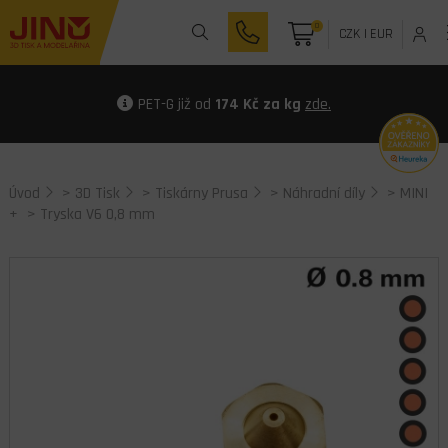
0
CZK
|
EUR
PET-G již od
174 Kč za kg
zde.
Úvod
>
3D Tisk
>
Tiskárny Prusa
>
Náhradní díly
>
MINI
+
> Tryska V6 0,8 mm