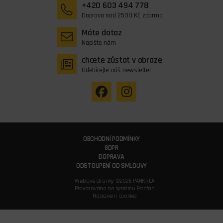
+420 603 494 778
Doprava nad 2500 Kč zdarma
Máte dotaz
Napište nám
chcete zůstat v obraze
Odebírejte náš newsletter
OBCHODNÍ PODMÍNKY
GDPR
DOPRAVA
ODSTOUPENÍ OD SMLOUVY
Webové stránky ©2026 PANKREA
Provozováno na systému Estofan
Nastavení cookies