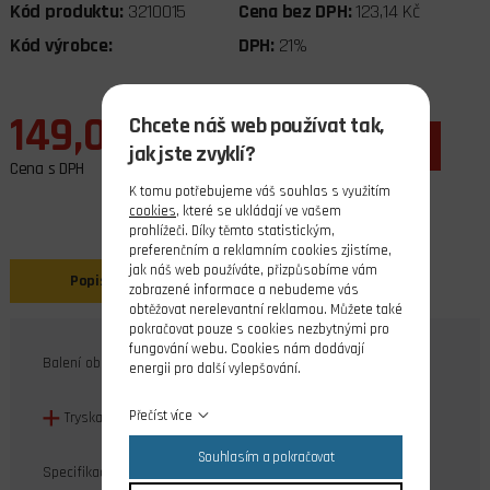
Kód produktu:
3210015
Cena bez DPH:
123,14 Kč
Kód výrobce:
DPH:
21%
149,00 Kč
Chcete náš web používat tak,
ks
do košíku
jak jste zvyklí?
Cena s DPH
K tomu potřebujeme váš souhlas s využitím
cookies
, které se ukládají ve vašem
prohlížeči. Díky těmto statistickým,
preferenčním a reklamním cookies zjistíme,
jak náš web používáte, přizpůsobíme vám
Popis
Související produkty
zobrazené informace a nebudeme vás
obtěžovat nerelevantní reklamou. Můžete také
pokračovat pouze s cookies nezbytnými pro
fungování webu. Cookies nám dodávají
Balení obsahuje:
energii pro další vylepšování.
Přečíst více
Tryska V6 (1 ks)
Souhlasím a pokračovat
Specifikace: