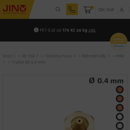
0
CZK
|
EUR
PET-G již od
174 Kč za kg
zde.
Úvod
>
3D Tisk
>
Tiskárny Prusa
>
Náhradní díly
>
MINI
+
> Tryska V6 0,4 mm