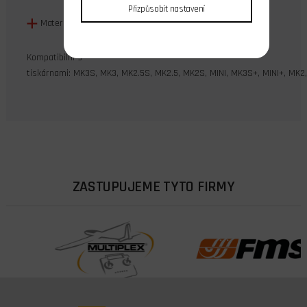
Přizpůsobit nastavení
Materiál: Mosaz
Kompatibilní s
tiskárnami:
MK3S,
MK3,
MK2.5S,
MK2.5,
MK2S,
MINI,
MK3S+,
MINI+,
MK2
ZASTUPUJEME TYTO FIRMY