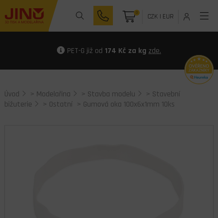
0
CZK
|
EUR
PET-G již od
174 Kč za kg
zde.
Úvod
>
Modelařina
>
Stavba modelu
>
Stavební
bižuterie
>
Ostatní
> Gumová oka 100x6x1mm 10ks