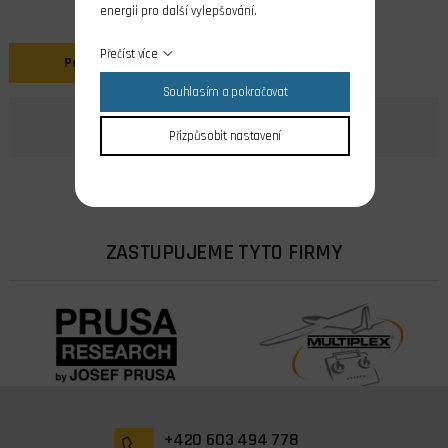
energii pro další vylepšování.
Přečíst více
Popis
Souhlasím a pokračovat
Přizpůsobit nastavení
ZASTUPUJEME TYTO FIRMY
+420 603 494 778