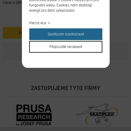
Cena s DPH
fungování webu. Cookies nám dodávají
energii pro další vylepšování.
Přečíst více
Popis
Souhlasím a pokračovat
Přizpůsobit nastavení
ZASTUPUJEME TYTO FIRMY