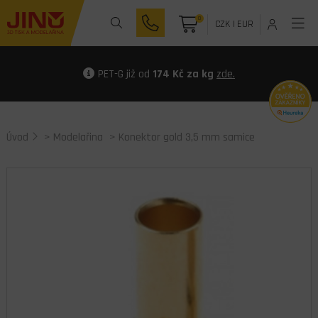
0
CZK
|
EUR
PET-G již od
174 Kč za kg
zde.
Úvod
>
Modelařina
> Konektor gold 3,5 mm samice