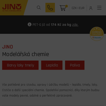
0
CZK
|
EUR
PET-G již od
174 Kč za kg
zde.
JINO
Modelářská chemie
Barvy laky tmely
Lepidla
Paliva
Vše potřebné pro stavbu, opravy i údržbu modelů – lepidla, tmely, laky,
čističe a další speciální chemie. Spolehliví pomocníci, díky kterým budou
vaše modely pevné, odolné a perfektně zpracované.