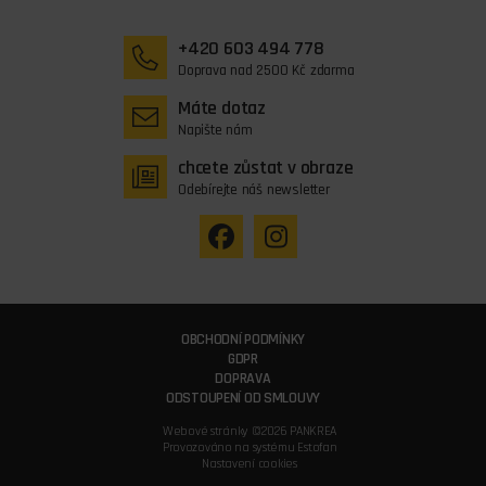
+420 603 494 778
Doprava nad 2500 Kč zdarma
Máte dotaz
Napište nám
chcete zůstat v obraze
Odebírejte náš newsletter
OBCHODNÍ PODMÍNKY
GDPR
DOPRAVA
ODSTOUPENÍ OD SMLOUVY
Webové stránky ©2026 PANKREA
Provozováno na systému Estofan
Nastavení cookies