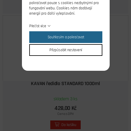
pokračovat pouze s cookies nezbytnými pro
fungování webu. Cookies nám dodávají
energii pro další vylepšování.
Přečíst více
Souhlasím a pokračovat
Přizpůsobit nastavení
KAVAN ředidlo STANDARD 1000ml
skladem 3 ks
428,00 Kč
Cena s DPH
Do košíku