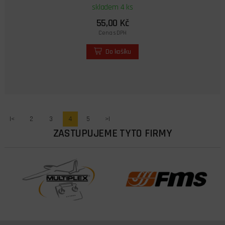
skladem 4 ks
55,00 Kč
Cena s DPH
Do košíku
|<
2
3
4
5
>|
ZASTUPUJEME TYTO FIRMY