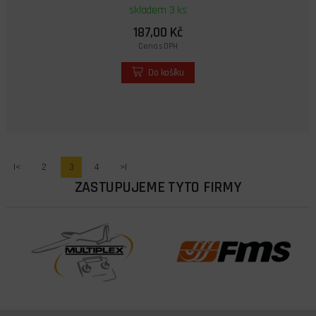
skladem 3 ks
187,00 Kč
Cena s DPH
Do košíku
|<
2
3
4
>|
ZASTUPUJEME TYTO FIRMY