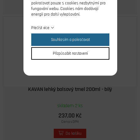
pokračovat pouze s cookies nezbytnými pro
fungování webu. Cookies nám dodávají
energii pro další vylepšování.
Přečíst více
Souhlasím a pokračovat
Přizpůsobit nastavení
KAVAN lehký balsový tmel 200ml - bilý
skladem 2 ks
237,00 Kč
Cena s DPH
Do košíku