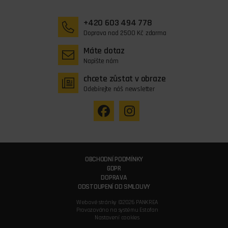
+420 603 494 778
Doprava nad 2500 Kč zdarma
Máte dotaz
Napište nám
chcete zůstat v obraze
Odebírejte náš newsletter
OBCHODNÍ PODMÍNKY
GDPR
DOPRAVA
ODSTOUPENÍ OD SMLOUVY
Webové stránky ©2026 PANKREA
Provozováno na systému Estofan
Nastavení cookies