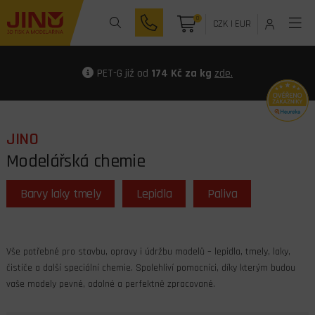
0
CZK
|
EUR
PET-G již od
174 Kč za kg
zde.
JINO
Modelářská chemie
Barvy laky tmely
Lepidla
Paliva
Vše potřebné pro stavbu, opravy i údržbu modelů – lepidla, tmely, laky,
čističe a další speciální chemie. Spolehliví pomocníci, díky kterým budou
vaše modely pevné, odolné a perfektně zpracované.