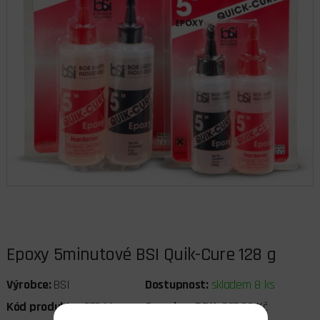
Epoxy 5minutové BSI Quik-Cure 128 g
Výrobce:
BSI
Dostupnost:
skladem 8 ks
Kód produktu:
07044
Cena bez DPH:
287,60 Kč