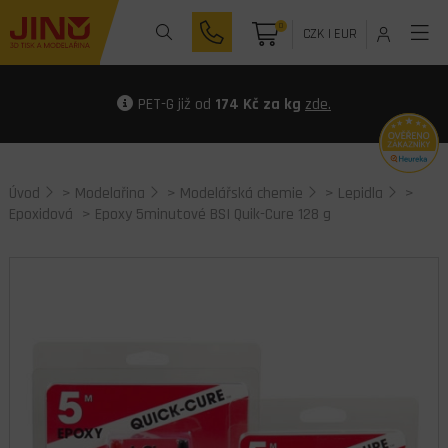
0
CZK
|
EUR
PET-G již od
174 Kč za kg
zde.
Úvod
>
Modelařina
>
Modelářská chemie
>
Lepidla
>
Epoxidová
> Epoxy 5minutové BSI Quik-Cure 128 g