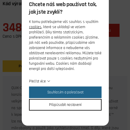
Kód výrobce:
1315
DPH:
21%
Chcete náš web používat tak,
jak jste zvyklí?
K tomu potřebujeme váš souhlas s využitím
348,00 Kč
cookies
, které se ukládají ve vašem
ks
do košíku
prohlížeči. Díky těmto statistickým,
Cena s DPH
preferenčním a reklamním cookies zjistíme,
jak náš web používáte, přizpůsobíme vám
zobrazené informace a nebudeme vás
obtěžovat nerelevantní reklamou. Můžete také
pokračovat pouze s cookies nezbytnými pro
fungování webu. Cookies nám dodávají
Popis
Soubory ke stažení
energii pro další vylepšování.
Přečíst více
QUIK-CURE™ 5 min. epoxid má po vytrvzení do mírně pružnou
Souhlasím a pokračovat
konzistenci. To umožňuje jeho použití na spoje namáhané
velkými vibracemi a zatížením.QUIK-CURE™ by se neměl používat
Přizpůsobit nastavení
na spoje, které jsou dlouhodobě pod vodou. Hodí se ale výborně
k lepení vnitřní dřevěné konstrukce lodí. Pouze na QUIKCURE™
lze nanášet polyesterové pryskyřice. Může se promíchat s
mikrobalony a použít jako rychletvrdnoucí tmel. S díly, které jsou