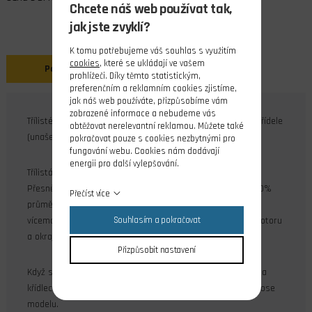
Chcete náš web používat tak,
jak jste zvyklí?
K tomu potřebujeme váš souhlas s využitím
cookies
, které se ukládají ve vašem
Popis
prohlížeči. Díky těmto statistickým,
preferenčním a reklamním cookies zjistíme,
jak náš web používáte, přizpůsobíme vám
zobrazené informace a nebudeme vás
Třílisté vrtule, PRAVÉ a LEVÉ, se sadami vložek pro různé hřídele
obtěžovat nerelevantní reklamou. Můžete také
(unašeče).
pokračovat pouze s cookies nezbytnými pro
fungování webu. Cookies nám dodávají
energii pro další vylepšování.
Třílistá vrtule může mít menší průměr než dvojlistá vrtule.
Přesněji, výkonově shodná třílistá vrtule má průměr cca 90%
Přečíst více
průměru dvojlisté vrtule. To je často vhodné zejména pro
Souhlasím a pokračovat
vícemotorové modely, kde není mnoho místa mezi osou motoru
a okrajem trupu.
Přizpůsobit nastavení
Když se vrtule použijí pro vícemotorové modely s motory na
křídlech, osy motorů mohou být uspořádány rovnoběžně k ose
modelu.