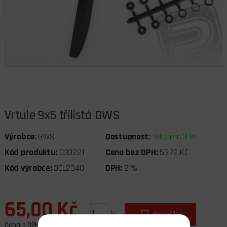
Vrtule 9x5 třílistá GWS
Výrobce:
GWS
Dostupnost:
skladem 3 ks
Kód produktu:
033221
Cena bez DPH:
53,72 Kč
Kód výrobce:
3EL2340
DPH:
21%
65,00 Kč
ks
do košíku
Cena s DPH