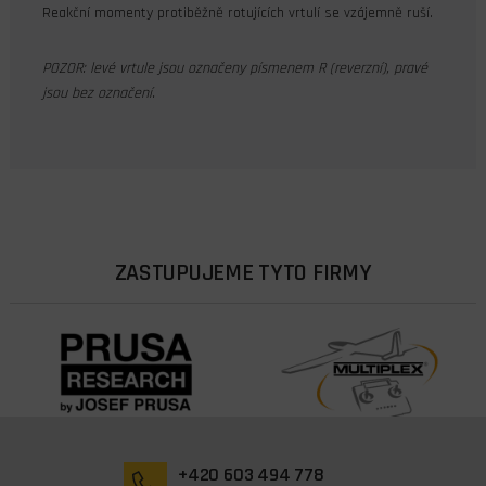
Reakční momenty protiběžně rotujících vrtulí se vzájemně ruší.
POZOR: levé vrtule jsou označeny písmenem R (reverzní), pravé
jsou bez označení.
ZASTUPUJEME TYTO FIRMY
+420 603 494 778