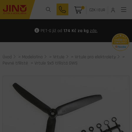
0
CZK
|
EUR
PET-G již od
174 Kč za kg
zde.
Úvod
>
Modelařina
>
Vrtule
>
Vrtule pro elektrolety
>
Pevné třílisté
> Vrtule 9x5 třílistá GWS