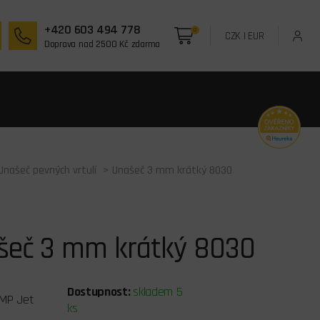
+420 603 494 778
0
CZK
|
EUR
Doprava nad 2500 Kč zdarma
Unašeč pevných vrtulí
> Unašeč 3 mm krátký 8030
šeč 3 mm krátký 8030
Dostupnost:
skladem 5
MP Jet
ks