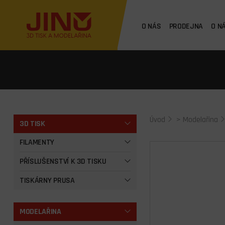
O NÁS
PRODEJNA
O N
Úvod
>
Modelařina
3D TISK
FILAMENTY
PŘÍSLUŠENSTVÍ K 3D TISKU
TISKÁRNY PRUSA
MODELAŘINA