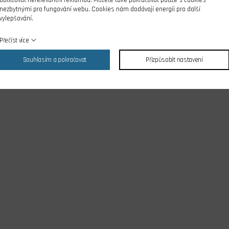
nezbytnými pro fungování webu. Cookies nám dodávají energii pro další
vylepšování.
Přečíst více
Souhlasím a pokračovat
Přizpůsobit nastavení