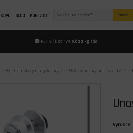
ÁKUPU
BLOG
KONTAKT
Hledat
PET-G již od
174 Kč za kg
zde.
>
Elektromotory a regulátory
>
Elektromotory příslušenství
>
Una
Výrobce: