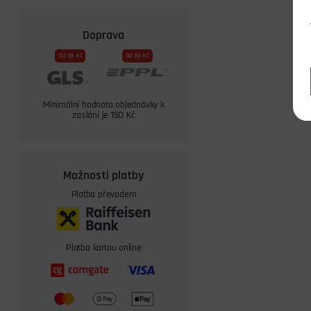
Doprava
Od 59 Kč
Od 69 Kč
Minimální hodnota objednávky k
zaslání je 150 Kč
Možnosti platby
Platba převodem
Platba kartou online