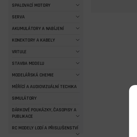
SPALOVACÍ MOTORY
SERVA
AKUMULÁTORY A NABÍJENÍ
KONEKTORY A KABELY
VRTULE
STAVBA MODELU
MODELÁŘSKÁ CHEMIE
MĚŘÍCÍ A AUDIOVIZUÁLNÍ TECHIKA
SIMULÁTORY
DÁRKOVÉ POUKÁZKY, ČASOPISY A
PUBLIKACE
RC MODELY LODÍ A PŘISLUŠENSTVÍ