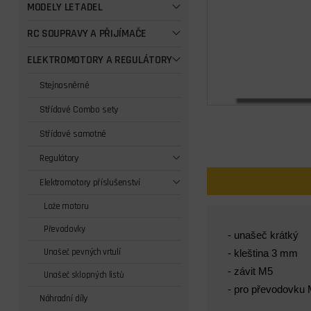
MODELY LETADEL
RC SOUPRAVY A PŘIJÍMAČE
ELEKTROMOTORY A REGULÁTORY
Stejnosněrné
Střídavé Combo sety
Střídavé samotné
Regulátory
Elektromotory příslušenství
Lože motoru
Převodovky
- unašeč krátký
Unašeč pevných vrtulí
- kleština 3 mm
- závit M5
Unašeč sklopných listů
- pro převodovku 
Náhradní díly