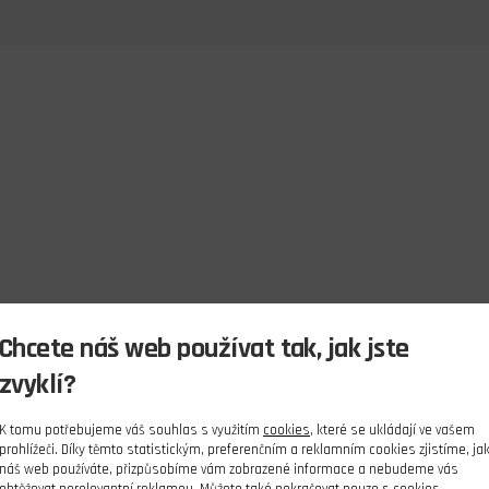
Chcete náš web používat tak, jak jste
zvyklí?
K tomu potřebujeme váš souhlas s využitím
cookies
, které se ukládají ve vašem
prohlížeči. Díky těmto statistickým, preferenčním a reklamním cookies zjistíme, ja
náš web používáte, přizpůsobíme vám zobrazené informace a nebudeme vás
obtěžovat nerelevantní reklamou. Můžete také pokračovat pouze s cookies