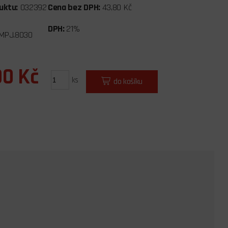
uktu:
032392
Cena bez DPH:
43,80 Kč
DPH:
21%
MPJ.8030
00 Kč
ks
do košíku