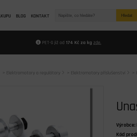
ÁKUPU
BLOG
KONTAKT
Hledat
PET-G již od
174 Kč za kg
zde.
>
Elektromotory a regulátory
>
Elektromotory příslušenství
>
Una
Výrobce:
Kód prod