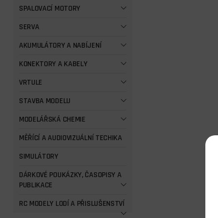
SPALOVACÍ MOTORY
SERVA
AKUMULÁTORY A NABÍJENÍ
KONEKTORY A KABELY
VRTULE
STAVBA MODELU
MODELÁŘSKÁ CHEMIE
MĚŘÍCÍ A AUDIOVIZUÁLNÍ TECHIKA
SIMULÁTORY
DÁRKOVÉ POUKÁZKY, ČASOPISY A
PUBLIKACE
RC MODELY LODÍ A PŘISLUŠENSTVÍ