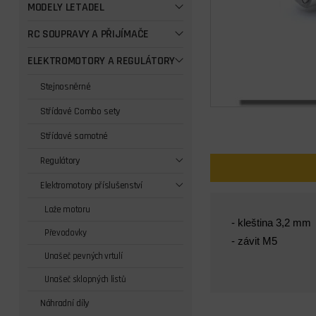
MODELY LETADEL
RC SOUPRAVY A PŘIJÍMAČE
ELEKTROMOTORY A REGULÁTORY
Stejnosněrné
Střídavé Combo sety
Střídavé samotné
Regulátory
Elektromotory příslušenství
Lože motoru
- kleština 3,2 mm
Převodovky
- závit M5
Unašeč pevných vrtulí
Unašeč sklopných listů
Náhradní díly