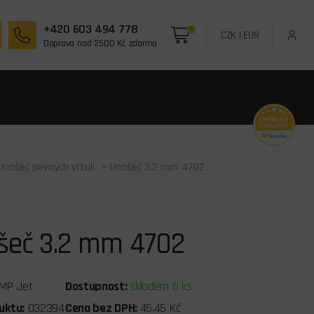
+420 603 494 778
0
CZK
|
EUR
Doprava nad 2500 Kč zdarma
Unašeč pevných vrtulí
> Unašeč 3.2 mm 4702
šeč 3.2 mm 4702
MP Jet
Dostupnost:
skladem 6 ks
uktu:
032394
Cena bez DPH:
45,45 Kč