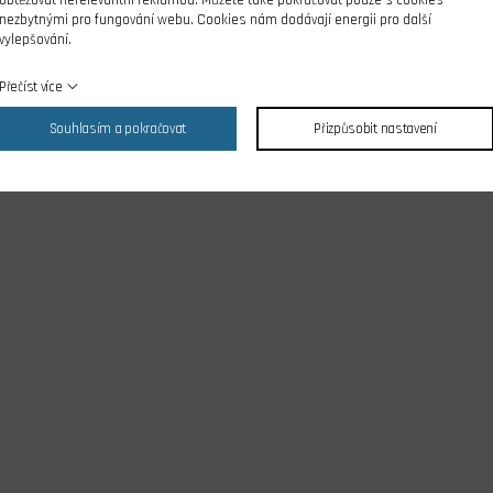
nezbytnými pro fungování webu. Cookies nám dodávají energii pro další
vylepšování.
Přečíst více
Souhlasím a pokračovat
Přizpůsobit nastavení