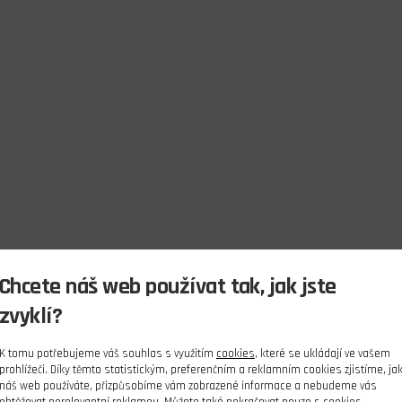
Chcete náš web používat tak, jak jste
zvyklí?
K tomu potřebujeme váš souhlas s využitím
cookies
, které se ukládají ve vašem
prohlížeči. Díky těmto statistickým, preferenčním a reklamním cookies zjistíme, ja
náš web používáte, přizpůsobíme vám zobrazené informace a nebudeme vás
obtěžovat nerelevantní reklamou. Můžete také pokračovat pouze s cookies