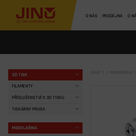
O NÁS
PRODEJNA
O N
Úvod
>
Modelařina
3D TISK
FILAMENTY
PŘÍSLUŠENSTVÍ K 3D TISKU
TISKÁRNY PRUSA
MODELAŘINA