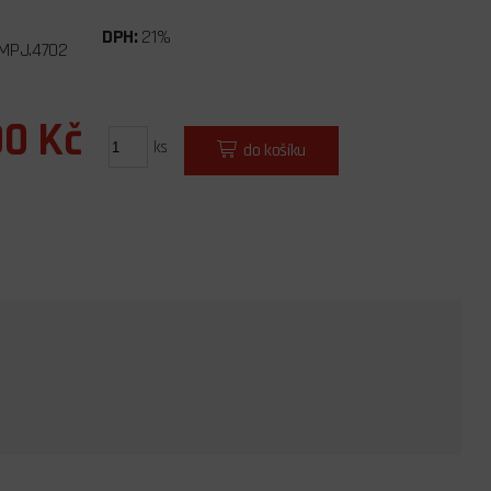
DPH:
21%
MPJ.4702
00 Kč
ks
do košíku