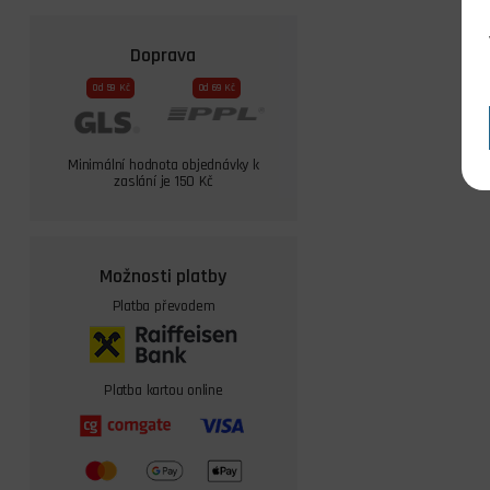
Doprava
Od 59 Kč
Od 69 Kč
Minimální hodnota objednávky k
zaslání je 150 Kč
Možnosti platby
Platba převodem
Platba kartou online