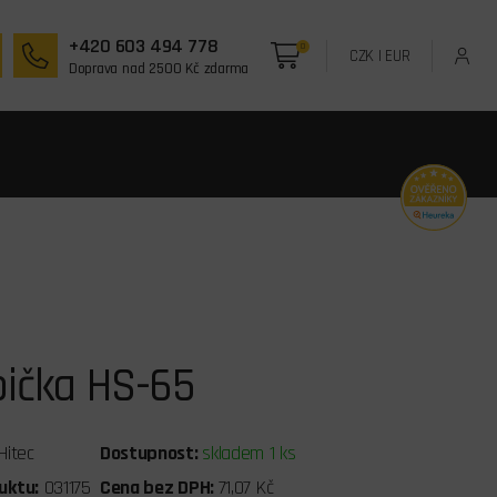
+420 603 494 778
0
CZK
|
EUR
Doprava nad 2500 Kč zdarma
bička HS-65
Hitec
Dostupnost:
skladem 1 ks
uktu:
031175
Cena bez DPH:
71,07 Kč