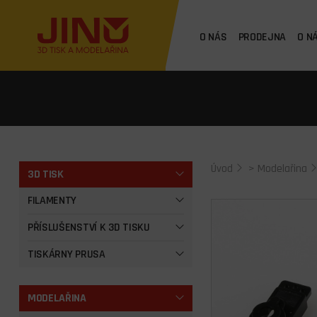
O NÁS
PRODEJNA
O N
Úvod
>
Modelařina
3D TISK
FILAMENTY
PŘÍSLUŠENSTVÍ K 3D TISKU
TISKÁRNY PRUSA
MODELAŘINA