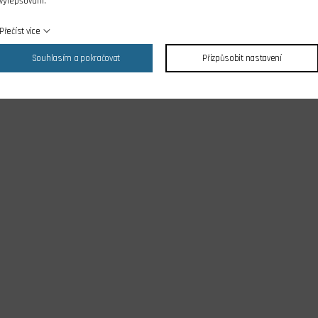
vylepšování.
Přečíst více
Souhlasím a pokračovat
Přizpůsobit nastavení