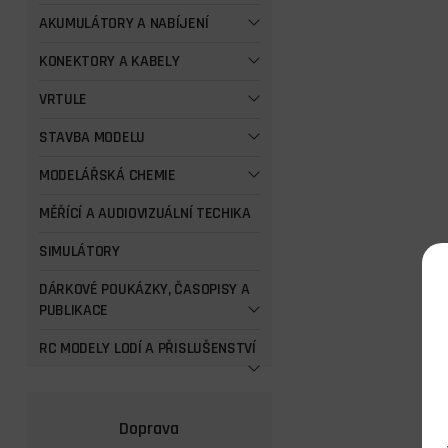
AKUMULÁTORY A NABÍJENÍ
KONEKTORY A KABELY
VRTULE
STAVBA MODELU
MODELÁŘSKÁ CHEMIE
MĚŘÍCÍ A AUDIOVIZUÁLNÍ TECHIKA
SIMULÁTORY
DÁRKOVÉ POUKÁZKY, ČASOPISY A
PUBLIKACE
RC MODELY LODÍ A PŘISLUŠENSTVÍ
Doprava