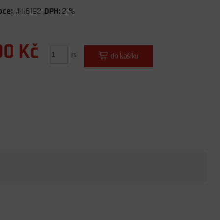
bce:
..1HI6192
DPH:
21%
00 Kč
ks
do košíku