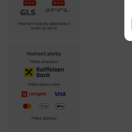
Od 59 Kč
Od 69 Kč
Minimální hodnota objednávky k
zaslání je 150 Kč
Možnosti platby
Platba převodem
Platba kartou online
Platba dobírkou