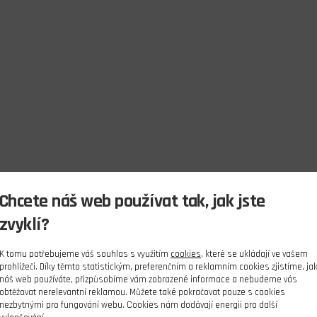
Chcete náš web používat tak, jak jste
zvyklí?
K tomu potřebujeme váš souhlas s využitím
cookies
, které se ukládají ve vašem
prohlížeči. Díky těmto statistickým, preferenčním a reklamním cookies zjistíme, ja
náš web používáte, přizpůsobíme vám zobrazené informace a nebudeme vás
obtěžovat nerelevantní reklamou. Můžete také pokračovat pouze s cookies
nezbytnými pro fungování webu. Cookies nám dodávají energii pro další