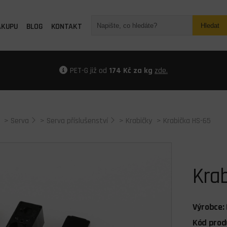
ÁKUPU
BLOG
KONTAKT
Hledat
PET-G již od
174 Kč za kg
zde.
>
Serva
>
Serva příslušenství
>
Krabičky
> Krabička HS-65
Kra
Výrobce:
Kód prod