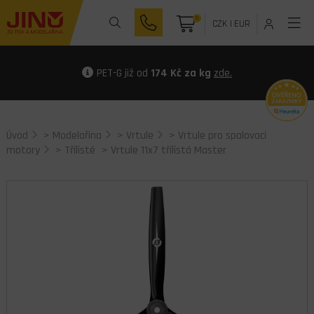
0
CZK
|
EUR
PET-G již od
174 Kč za kg
zde.
Úvod
>
Modelařina
>
Vrtule
>
Vrtule pro spalovací
motory
>
Třílisté
> Vrtule 11x7 třílistá Master