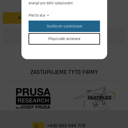
energii pro další vylepšování.
Přečíst více
Popis
Souhlasím a pokračovat
Přizpůsobit nastavení
ZASTUPUJEME TYTO FIRMY
+420 603 494 778