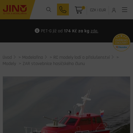
0
CZK
|
EUR
PET-G již od
174 Kč za kg
zde.
Úvod
>
Modelařina
>
RC modely lodí a přislušenství
>
Modely
> ZAR stavebnice hasičského člunu