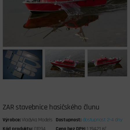
ZAR stavebnice hasičského člunu
Výrobce:
Vladyka Models
Dostupnost:
dostupnost 2-4 dny
Kód produktu:
01094
Cena bez DPH:
1 194,21 Kč