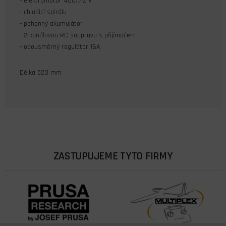
- elektromotor 400/7,2 V
- chladicí spirálu
- pohonný akumulátor
- 2-kanálovou RC soupravu s přijímačem
- obousměrný regulátor 16A
Délka 520 mm
ZASTUPUJEME TYTO FIRMY