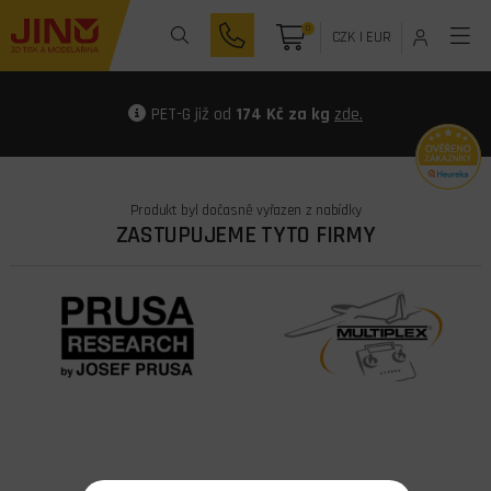
0
CZK
|
EUR
PET-G již od
174 Kč za kg
zde.
Produkt byl dočasně vyřazen z nabídky
ZASTUPUJEME TYTO FIRMY