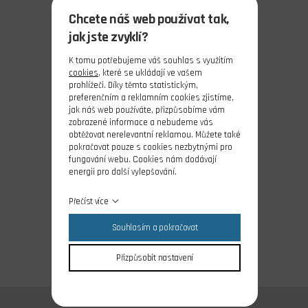
Chcete náš web používat tak,
jak jste zvyklí?
K tomu potřebujeme váš souhlas s využitím
cookies
, které se ukládají ve vašem
prohlížeči. Díky těmto statistickým,
preferenčním a reklamním cookies zjistíme,
jak náš web používáte, přizpůsobíme vám
zobrazené informace a nebudeme vás
obtěžovat nerelevantní reklamou. Můžete také
pokračovat pouze s cookies nezbytnými pro
fungování webu. Cookies nám dodávají
energii pro další vylepšování.
Přečíst více
Souhlasím a pokračovat
Přizpůsobit nastavení