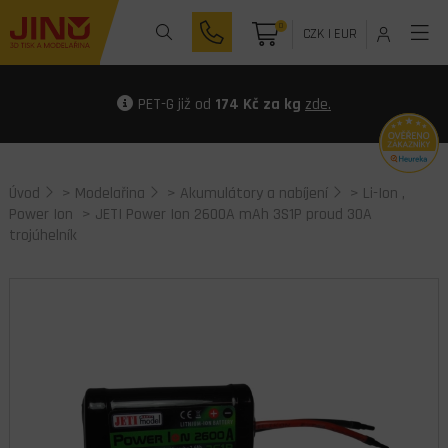
0
CZK
|
EUR
PET-G již od
174 Kč za kg
zde.
Úvod
>
Modelařina
>
Akumulátory a nabíjení
>
Li-Ion ,
Power Ion
> JETI Power Ion 2600A mAh 3S1P proud 30A
trojúhelník