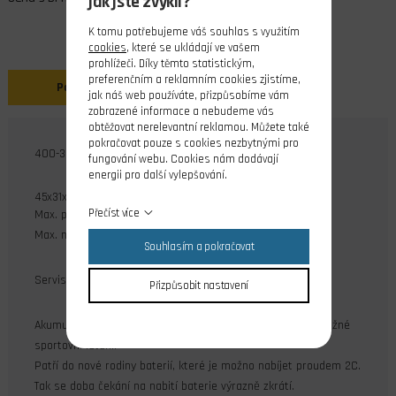
jak jste zvyklí?
K tomu potřebujeme váš souhlas s využitím
cookies
, které se ukládají ve vašem
prohlížeči. Díky těmto statistickým,
preferenčním a reklamním cookies zjistíme,
Popis
jak náš web používáte, přizpůsobíme vám
zobrazené informace a nebudeme vás
obtěžovat nerelevantní reklamou. Můžete také
pokračovat pouze s cookies nezbytnými pro
400-3S ECO (11,1V)
fungování webu. Cookies nám dodávají
energii pro další vylepšování.
45x31x16 mm, 45g
Přečíst více
Max. proudové zatížení: 30C
Max. nabíjecí proud 2C
Souhlasím a pokračovat
Servisní konektor JST-XH.
Přizpůsobit nastavení
Akumulátory s velmi příznivou cenou výborně vyhoví pro běžné
sportovní létání.
Patří do nové rodiny baterií, které je možno nabíjet proudem 2C.
Tak se doba čekání na nabití baterie výrazně zkrátí.