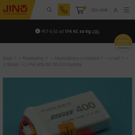
0
CZK
|
EUR
PET-G již od
174 Kč za kg
zde.
Úvod
>
Modelařina
>
Akumulátory a nabíjení
>
Li-pol
>
3 článek
> Li-Pol 400/3čl. 30 ECO Dualsky