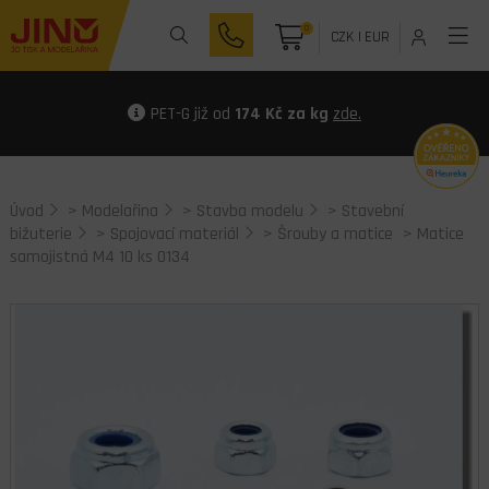
0
CZK
|
EUR
PET-G již od
174 Kč za kg
zde.
Úvod
>
Modelařina
>
Stavba modelu
>
Stavební
bižuterie
>
Spojovací materiál
>
Šrouby a matice
> Matice
samojistná M4 10 ks 0134