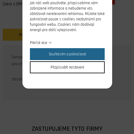
jak náš web používáte, přizpůsobíme vám
Cena s DPH
zobrazené informace a nebudeme vás
obtěžovat nerelevantní reklamou. Můžete také
pokračovat pouze s cookies nezbytnými pro
fungování webu. Cookies nám dodávají
energii pro další vylepšování.
Popis
Přečíst více
Souhlasím a pokračovat
Samojistné matice s nylonovou jistící vložkou M4, DIN 985,
povrchová úprava galvanický zinek.
Přizpůsobit nastavení
Obsah balení: 10 ks
ZASTUPUJEME TYTO FIRMY