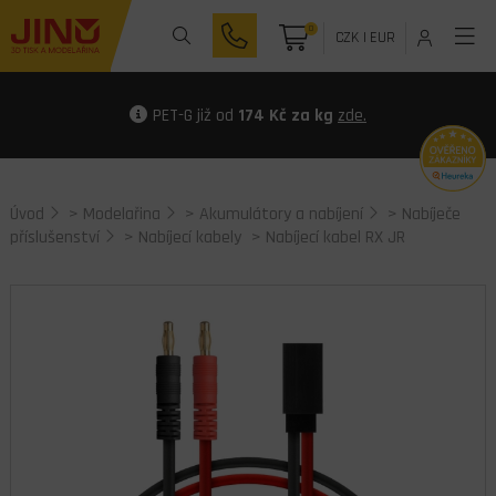
0
CZK
|
EUR
PET-G již od
174 Kč za kg
zde.
Úvod
>
Modelařina
>
Akumulátory a nabíjení
>
Nabíječe
příslušenství
>
Nabíjecí kabely
> Nabíjecí kabel RX JR