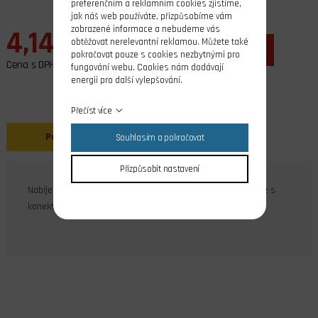
preferenčním a reklamním cookies zjistíme,
jak náš web používáte, přizpůsobíme vám
zobrazené informace a nebudeme vás
4,14 EUR
obtěžovat nerelevantní reklamou. Můžete také
ks
do košíku
pokračovat pouze s cookies nezbytnými pro
Cena s DPH
fungování webu. Cookies nám dodávají
energii pro další vylepšování.
Přečíst více
Popis
Souhlasím a pokračovat
Přizpůsobit nastavení
Nabíjecí kabel se zlacenými banánky na přijímačové baterie s
konektorem JR celková délka 37cm.