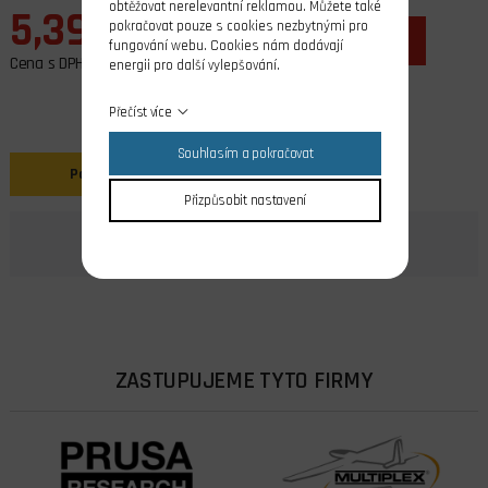
obtěžovat nerelevantní reklamou. Můžete také
5,39 EUR
pokračovat pouze s cookies nezbytnými pro
ks
do košíku
fungování webu. Cookies nám dodávají
Cena s DPH
energii pro další vylepšování.
Přečíst více
Souhlasím a pokračovat
Popis
Přizpůsobit nastavení
ZASTUPUJEME TYTO FIRMY