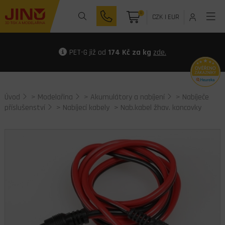
0
CZK
|
EUR
PET-G již od
174 Kč za kg
zde.
Úvod
>
Modelařina
>
Akumulátory a nabíjení
>
Nabíječe
příslušenství
>
Nabíjecí kabely
> Nab.kabel žhav. koncovky