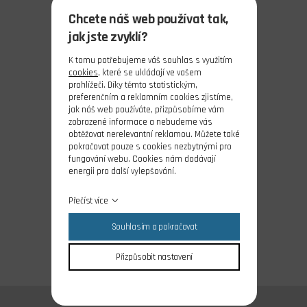
Chcete náš web používat tak,
jak jste zvyklí?
K tomu potřebujeme váš souhlas s využitím
cookies
, které se ukládají ve vašem
prohlížeči. Díky těmto statistickým,
preferenčním a reklamním cookies zjistíme,
jak náš web používáte, přizpůsobíme vám
zobrazené informace a nebudeme vás
obtěžovat nerelevantní reklamou. Můžete také
pokračovat pouze s cookies nezbytnými pro
fungování webu. Cookies nám dodávají
energii pro další vylepšování.
Přečíst více
Souhlasím a pokračovat
Přizpůsobit nastavení