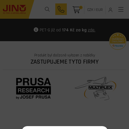
0
CZK
|
EUR
PET-G již od
174 Kč za kg
zde.
Produkt byl dočasně vyřazen z nabídky
ZASTUPUJEME TYTO FIRMY