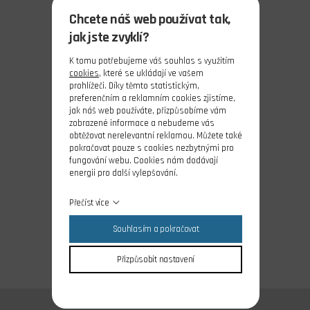
Chcete náš web používat tak,
jak jste zvyklí?
K tomu potřebujeme váš souhlas s využitím
cookies
, které se ukládají ve vašem
prohlížeči. Díky těmto statistickým,
preferenčním a reklamním cookies zjistíme,
jak náš web používáte, přizpůsobíme vám
zobrazené informace a nebudeme vás
obtěžovat nerelevantní reklamou. Můžete také
pokračovat pouze s cookies nezbytnými pro
fungování webu. Cookies nám dodávají
energii pro další vylepšování.
Přečíst více
Souhlasím a pokračovat
Přizpůsobit nastavení