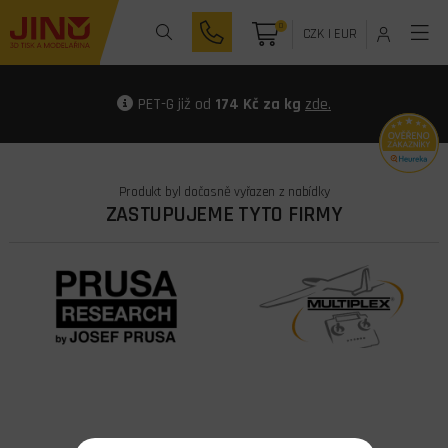
0
CZK
|
EUR
PET-G již od
174 Kč za kg
zde.
Produkt byl dočasně vyřazen z nabídky
ZASTUPUJEME TYTO FIRMY