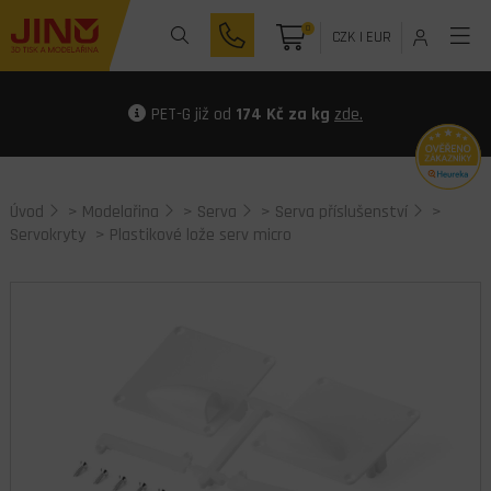
0
CZK
|
EUR
PET-G již od
174 Kč za kg
zde.
Úvod
>
Modelařina
>
Serva
>
Serva příslušenství
>
Servokryty
> Plastikové lože serv micro