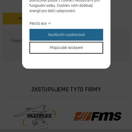
pokračovat pouze s cookies nezbytnými pro
fungování webu. Cookies nám dodávají
energii pro další vylepšování.
Popis
Přečíst více
Souhlasím a pokračovat
Doporučeno pro serva velikosti např. HS-81 HS-82 MG...
Přizpůsobit nastavení
ZASTUPUJEME TYTO FIRMY