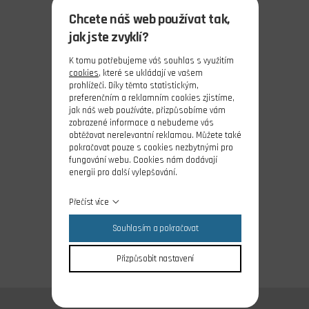
Chcete náš web používat tak,
jak jste zvyklí?
K tomu potřebujeme váš souhlas s využitím
cookies
, které se ukládají ve vašem
prohlížeči. Díky těmto statistickým,
preferenčním a reklamním cookies zjistíme,
jak náš web používáte, přizpůsobíme vám
zobrazené informace a nebudeme vás
obtěžovat nerelevantní reklamou. Můžete také
pokračovat pouze s cookies nezbytnými pro
fungování webu. Cookies nám dodávají
energii pro další vylepšování.
Přečíst více
Souhlasím a pokračovat
Přizpůsobit nastavení