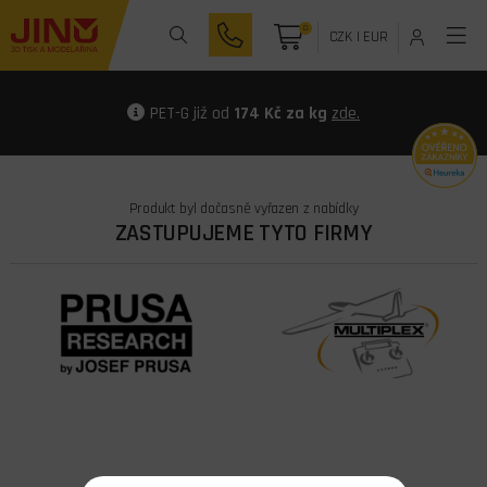
0
CZK
|
EUR
PET-G již od
174 Kč za kg
zde.
Produkt byl dočasně vyřazen z nabídky
ZASTUPUJEME TYTO FIRMY