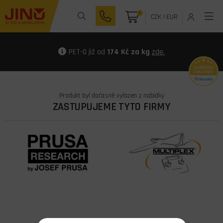
0
CZK
|
EUR
PET-G již od
174 Kč za kg
zde.
Produkt byl dočasně vyřazen z nabídky
ZASTUPUJEME TYTO FIRMY