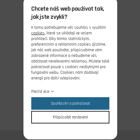
Chcete náš web používat tak,
jak jste zvyklí?
K tomu potřebujeme váš souhlas s využitím
cookies
, které se ukládají ve vašem
prohlížeči. Díky těmto statistickým,
preferenčním a reklamním cookies zjistíme,
jak náš web používáte, přizpůsobíme vám
zobrazené informace a nebudeme vás
obtěžovat nerelevantní reklamou. Můžete také
pokračovat pouze s cookies nezbytnými pro
fungování webu. Cookies nám dodávají
energii pro další vylepšování.
Přečíst více
Souhlasím a pokračovat
Přizpůsobit nastavení