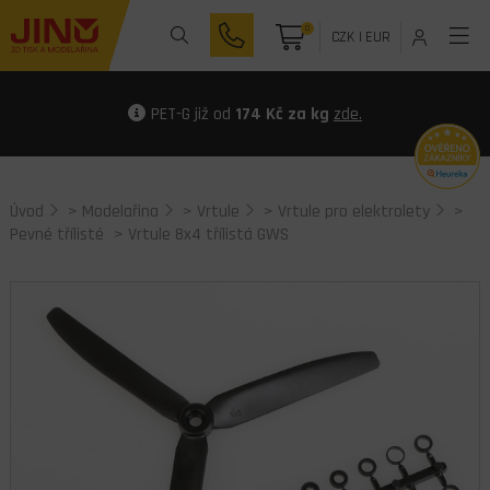
0
CZK
|
EUR
PET-G již od
174 Kč za kg
zde.
Úvod
>
Modelařina
>
Vrtule
>
Vrtule pro elektrolety
>
Pevné třílisté
> Vrtule 8x4 třílistá GWS