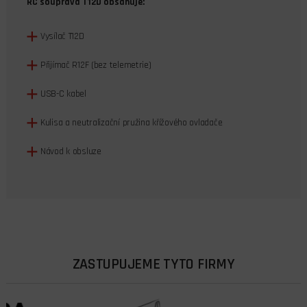
RC souprava T12D obsahuje:
Vysílač T12D
Přijímač R12F (bez telemetrie)
USB-C kabel
Kulisa a neutralizační pružina křížového ovladače
Návod k obsluze
ZASTUPUJEME TYTO FIRMY