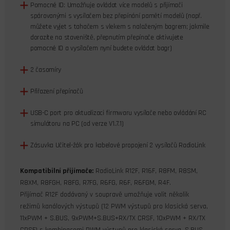
Pomocné ID: Umožňuje ovládat více modelů s přijímači
spárovanými s vysílačem bez přepínání pamětí modelů (např.
můžete vyjet s tahačem s vlekem s naloženým bagrem; jakmile
dorazíte na staveniště, přepnutím přepínače aktivujete
pomocné ID a vysílačem nyní budete ovládat bagr)
2 časomíry
Přiřazení přepínačů
USB-C port pro aktualizaci firmwaru vysílače nebo ovládání RC
simulátoru na PC (od verze V1.7.1)
Zásuvka Učitel-žák pro kabelové propojení 2 vysílačů RadioLink
Kompatibilní přijímače:
RadioLink R12F, R16F, R8FM, R8SM,
R8XM, R8FGH, R8FG, R7FG, R6FG, R6F, R6FGM, R4F.
Přijímač R12F dodávaný v soupravě umožňuje volit několik
režimů kanálových výstupů (12 PWM výstupů pro klasická serva,
11xPWM + S.BUS, 9xPWM+S.BUS+RX/TX CRSF, 10xPWM + RX/TX
CRSF) s kombinacemi PWM výstupů pro klasická serva, S.BUS