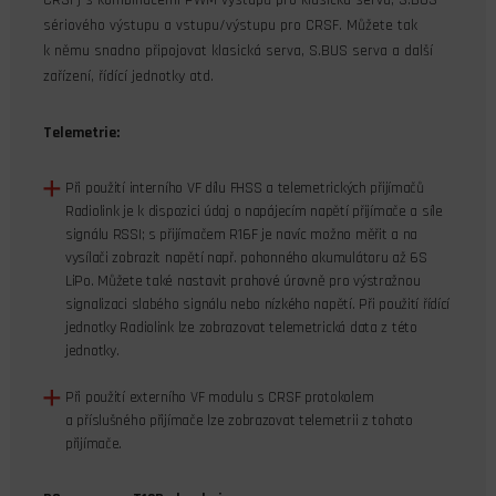
sériového výstupu a vstupu/výstupu pro CRSF. Můžete tak
k němu snadno připojovat klasická serva, S.BUS serva a další
zařízení, řídící jednotky atd.
Telemetrie:
Při použití interního VF dílu FHSS a telemetrických přijímačů
Radiolink je k dispozici údaj o napájecím napětí přijímače a síle
signálu RSSI; s přijímačem R16F je navíc možno měřit a na
vysílači zobrazit napětí např. pohonného akumulátoru až 6S
LiPo. Můžete také nastavit prahové úrovně pro výstražnou
signalizaci slabého signálu nebo nízkého napětí. Při použití řídící
jednotky Radiolink lze zobrazovat telemetrická data z této
jednotky.
Při použití externího VF modulu s CRSF protokolem
a příslušného přijímače lze zobrazovat telemetrii z tohoto
přijímače.