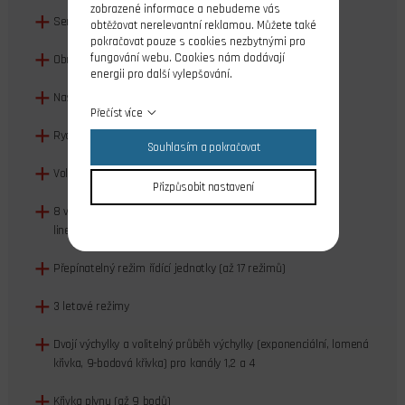
zobrazené informace a nebudeme vás
Servo monitor
obtěžovat nerelevantní reklamou. Můžete také
pokračovat pouze s cookies nezbytnými pro
fungování webu. Cookies nám dodávají
Obracení smyslu výchylek
energii pro další vylepšování.
Nastavování velikosti (koncových bodů) výchylek
Přečíst více
Rychlost serv
Souhlasím a pokračovat
Volné přiřazení funkcí a ovladačů pro kanály 5–12
Přizpůsobit nastavení
8 volně programovatelných mixů s volitelným průběhem:
lineární, exponenciální, lomená křivka, 9-bodová křivka
Přepínatelný režim řídící jednotky (až 17 režimů)
3 letové režimy
Dvojí výchylky a volitelný průběh výchylky (exponenciální, lomená
křivka, 9-bodová křivka) pro kanály 1,2 a 4
Křivka plynu (až 9 bodů)