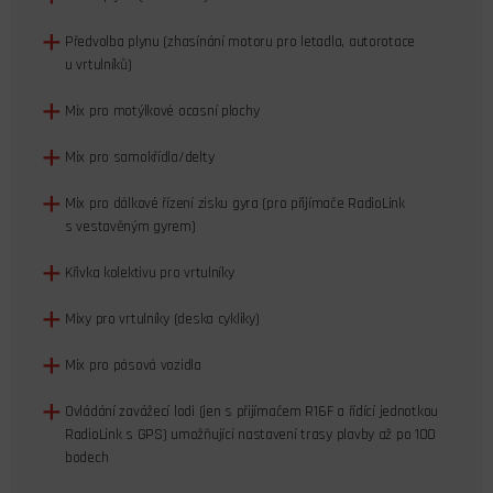
Předvolba plynu (zhasínání motoru pro letadla, autorotace
u vrtulníků)
Mix pro motýlkové ocasní plochy
Mix pro samokřídla/delty
Mix pro dálkové řízení zisku gyra (pro přijímače RadioLink
s vestavěným gyrem)
Křivka kolektivu pro vrtulníky
Mixy pro vrtulníky (deska cykliky)
Mix pro pásová vozidla
Ovládání zavážecí lodi (jen s přijímačem R16F a řídící jednotkou
RadioLink s GPS) umožňující nastavení trasy plavby až po 100
bodech