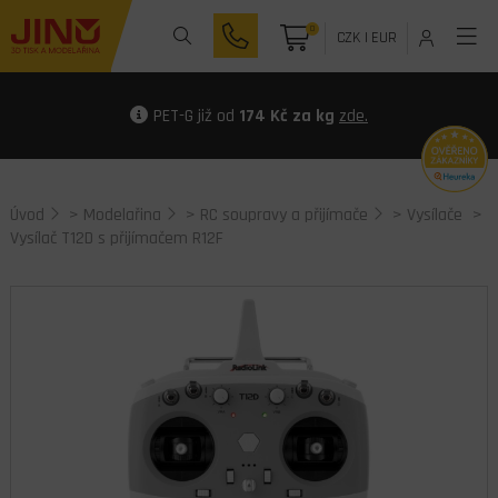
0
CZK
|
EUR
PET-G již od
174 Kč za kg
zde.
Úvod
>
Modelařina
>
RC soupravy a přijímače
>
Vysílače
>
Vysílač T12D s přijímačem R12F