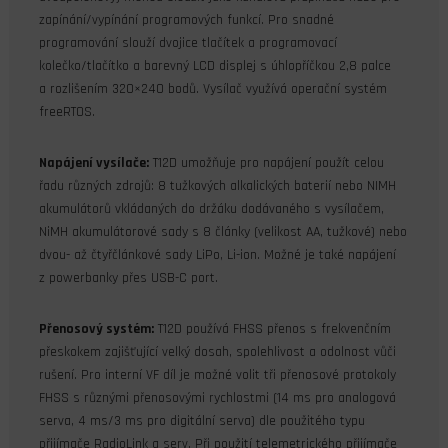
zapínání/vypínání programových funkcí. Pro snadné
programování slouží dvojice tlačítek a programovací
kolečko/tlačítko a barevný LCD displej s úhlopříčkou 2,8 palce
a rozlišením 320×240 bodů. Vysílač využívá operační systém
freeRTOS.
Napájení vysílače:
T12D umožňuje pro napájení použít celou
řadu různých zdrojů: 8 tužkových alkalických baterií nebo NIMH
akumulátorů vkládaných do držáku dodávaného s vysílačem,
NiMH akumulátorové sady s 8 články (velikost AA, tužkové) nebo
dvou- až čtyřčlánkové sady LiPo, Li-ion. Možné je také napájení
z powerbanky přes USB-C port.
Přenosový systém:
T12D používá FHSS přenos s frekvenčním
přeskokem zajišťující velký dosah, spolehlivost a odolnost vůči
rušení. Pro interní VF díl je možné volit tři přenosové protokoly
FHSS s různými přenosovými rychlostmi (14 ms pro analogová
serva, 4 ms/3 ms pro digitální serva) dle použitého typu
přijímače RadioLink a serv. Při použití telemetrického přijímače