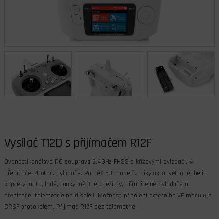
Vysílač T12D s přijímačem R12F
Dvanáctikanálová RC souprava 2.4GHz FHSS s křížovými ovladači, 4
přepínače, 4 otoč. ovladače. Paměť 50 modelů, mixy akro, větroně, heli,
koptéry, auta, lodě, tanky; až 3 let. režimy, přiřaditelné ovladače a
přepínače, telemetrie na displeji. Možnost připojení externího VF modulu s
CRSF protokolem. Přijímač R12F bez telemetrie.