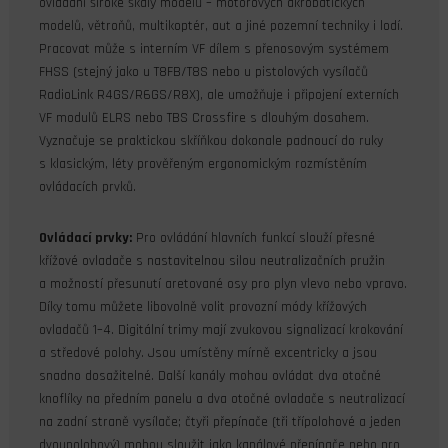
ovládání široké škály modelů – motorových akrobatických
modelů, větroňů, multikoptér, aut a jiné pozemní techniky i lodí.
Pracovat může s interním VF dílem s přenosovým systémem
FHSS (stejný jako u T8FB/T8S nebo u pistolových vysílačů
RadioLink R4GS/R6GS/R8X), ale umožňuje i připojení externích
VF modulů ELRS nebo TBS Crossfire s dlouhým dosahem.
Vyznačuje se praktickou skříňkou dokonale padnoucí do ruky
s klasickým, léty prověřeným ergonomickým rozmístěním
ovládacích prvků.
Ovládací prvky:
Pro ovládání hlavních funkcí slouží přesné
křížové ovladače s nastavitelnou silou neutralizačních pružin
a možností přesunutí aretované osy pro plyn vlevo nebo vpravo.
Díky tomu můžete libovolně volit provozní módy křížových
ovladačů 1–4. Digitální trimy mají zvukovou signalizací krokování
a středové polohy. Jsou umístěny mírně excentricky a jsou
snadno dosažitelné. Další kanály mohou ovládat dva otočné
knoflíky na předním panelu a dva otočné ovladače s neutralizací
na zadní straně vysílače; čtyři přepínače (tři třípolohové a jeden
dvoupolohový) mohou sloužit jako kanálové přepínače nebo pro