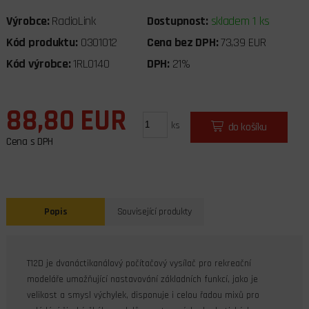
Výrobce:
RadioLink
Dostupnost:
skladem 1 ks
Kód produktu:
0301012
Cena bez DPH:
73,39 EUR
Kód výrobce:
1RL0140
DPH:
21%
88,80 EUR
ks
do košíku
Cena s DPH
Popis
Související produkty
T12D je dvanáctikanálový počítačový vysílač pro rekreační
modeláře umožňující nastavování základních funkcí, jako je
velikost a smysl výchylek, disponuje i celou řadou mixů pro