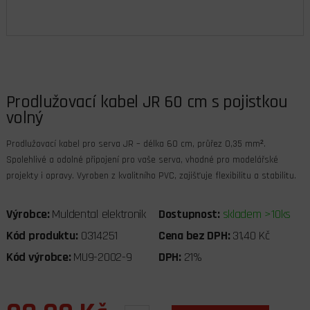
Prodlužovací kabel JR 60 cm s pojistkou
volný
Prodlužovací kabel pro serva JR – délka 60 cm, průřez 0,35 mm².
Spolehlivé a odolné připojení pro vaše serva, vhodné pro modelářské
projekty i opravy. Vyroben z kvalitního PVC, zajišťuje flexibilitu a stabilitu.
Výrobce:
Muldental elektronik
Dostupnost:
skladem >10ks
Kód produktu:
0314251
Cena bez DPH:
31,40 Kč
Kód výrobce:
MU9-2002-9
DPH:
21%