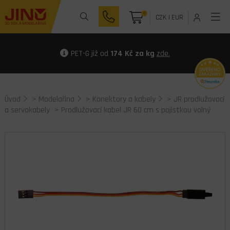
0
CZK
|
EUR
PET-G již od
174 Kč za kg
zde.
Úvod
>
Modelařina
>
Konektory a kabely
>
JR prodlužovací
a servokabely
> Prodlužovací kabel JR 60 cm s pojistkou volný