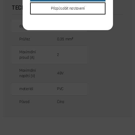
TECHNICKÉ ÚDAJE
Přizpůsobit nastavení
délka
60 cm
Průřez
0,35 mm²
Maximální
2
proud (A)
Maximální
48V
napětí (V)
materiál
PVC
Původ
Čína