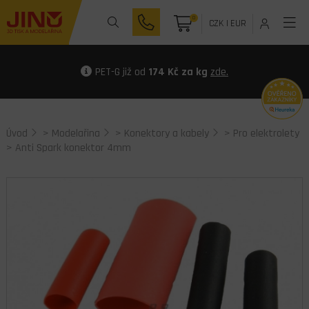
0
CZK
|
EUR
PET-G již od
174 Kč za kg
zde.
Úvod
>
Modelařina
>
Konektory a kabely
>
Pro elektrolety
> Anti Spark konektor 4mm