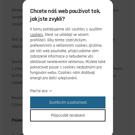
Chcete náš web používat tak,
Eliminací vzniku elektrického výboje významně roste životnost
konektoru ve smyslu počtu připojení a v důsledku také
jak jste zvyklí?
spolehlivost spojení.
K tomu potřebujeme váš souhlas s využitím
cookies
, které se ukládají ve vašem
Anti Spark konektory se dále vyznačují nízkým přechodovým
prohlížeči. Díky těmto statistickým,
preferenčním a reklamním cookies zjistíme,
odporem a zejména svým jednoduchým použitím.
jak náš web používáte, přizpůsobíme vám
zobrazené informace a nebudeme vás
Součástí balení jsou dva páry konektorů z toho je jeden
obtěžovat nerelevantní reklamou. Můžete také
pokračovat pouze s cookies nezbytnými pro
s integrovaným omezením proudu a osmi teplem srmšťitelnými
fungování webu. Cookies nám dodávají
bužírkami v černé a červené barvě, pro libovolnou kombinaci
energii pro další vylepšování.
zapojení konektorů.
Přečíst více
Maximální proud konektorem pro průměr 4mm je 75A a pro
Souhlasím a pokračovat
5,5mm 150A.
Přizpůsobit nastavení
Pájení vodičů: