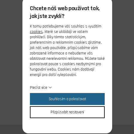
Chcete náš web používat tak,
jak jste zvyklí?
K tomu potřebujeme váš souhlas s využitím
cookies
, které se ukládají ve vašem
prohlížeči. Díky těmto statistickým,
preferenčním a reklamním cookies zjistíme,
jak náš web používáte, přizpůsobíme vám
zobrazené informace a nebudeme vás
obtěžovat nerelevantní reklamou. Můžete také
pokračovat pouze s cookies nezbytnými pro
fungování webu. Cookies nám dodávají
energii pro další vylepšování.
Přečíst více
Souhlasím a pokračovat
Přizpůsobit nastavení