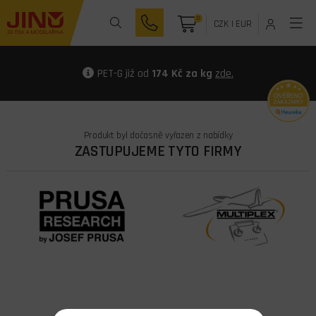
0
CZK
|
EUR
PET-G již od
174 Kč za kg
zde.
Produkt byl dočasně vyřazen z nabídky
ZASTUPUJEME TYTO FIRMY