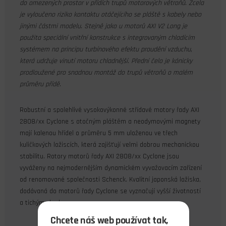
do omezených prostor v přídích trupů motorových větroňů. Zcela
je vyloučeno riziko kontaktu otáčejícího se pláště s kabely nebo
jinými částmi modelu. Stejně jako u motorů AXI V2 Long je
použita speciální vnitřní konstrukce s integrovaným chladícím
systémem na principu turbínového efektu proudění vzduchu,
která udržuje vinutí motoru chladnější. Přední čelo je kónicky
prodloužené pro snadnou montáž do trupů větroňů o malém
průměru přídě.
Robustní a spolehlivé vysokovýkonné střídavé motory řady AXI
2808/xx Cyclone s otočným pláštěm a neodymovými magnety
mají kalenou hřídel o průměru 5 mm uloženou ve třech
kuličkových ložiscích, která zajišťují velmi dobrou mechanickou
stabilitu. Rotory motorů řady AXI 2808/xx Cyclone jsou
vyváženy na nejmodernějším dynamickém vyvažovacím zařízení
od renomované společnosti Schenck. Kvalitní japonská ložiska,
dodávaná do motorů řady Cyclone se vyznačují vyšší životností
a tichým chodem.
Chcete náš web používat tak,