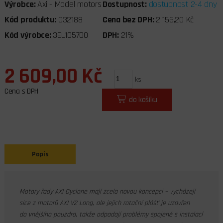
Výrobce:
Axi - Model motors
Dostupnost:
dostupnost 2-4 dny
Kód produktu:
032188
Cena bez DPH:
2 156,20 Kč
Kód výrobce:
3EL105700
DPH:
21%
2 609,00 Kč
ks
Cena s DPH
do košíku
Popis
Motory řady AXI Cyclone mají zcela novou koncepci – vycházejí
sice z motorů AXI V2 Long, ale jejich rotační plášť je uzavřen
do vnějšího pouzdra, takže odpadají problémy spojené s instalací