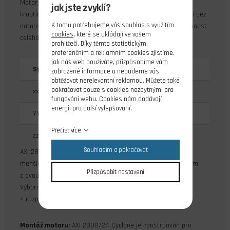
Motory řady AXI 2808/xx Cyclone jsou díky svému velkému
jak jste zvyklí?
kroutícímu momentu vhodné pro přímý pohon velkých vrtulí bez
K tomu potřebujeme váš souhlas s využitím
nutnosti použít převodovku, což zajišťuje velmi dobrou účinnost
cookies
, které se ukládají ve vašem
celého pohonu.
prohlížeči. Díky těmto statistickým,
preferenčním a reklamním cookies zjistíme,
jak náš web používáte, přizpůsobíme vám
Systém označování motorů: AXI xxYY/zz
zobrazené informace a nebudeme vás
obtěžovat nerelevantní reklamou. Můžete také
pokračovat pouze s cookies nezbytnými pro
xx - průměr statoru v mm
fungování webu. Cookies nám dodávají
energii pro další vylepšování.
YY - délka statoru v mm
Přečíst více
zz - počet závitů
Souhlasím a pokračovat
AXI 2808/24 Cyclone je střídavý motor učený pro pohon
menších modelů s letovou hmotností do 1300 g s napájením
Přizpůsobit nastavení
z dvoučlánkového nebo tříčlánkového akumulátoru Li-poly.
Výborně se hodí pro lehké termické motorové větroně
s rozpětím 1600-2000 mm.
Montáž motoru:
AXI 2808/24 Cyclone je konstruován pro