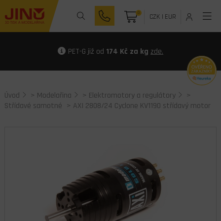
0
CZK
|
EUR
PET-G již od
174 Kč za kg
zde.
Úvod
>
Modelařina
>
Elektromotory a regulátory
>
Střídavé samotné
> AXI 2808/24 Cyclone KV1190 střídavý motor