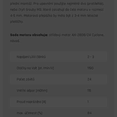
přední montáž. Pro upevnění použijte nejméně dva (protilehlé),
nebo čtyři šrouby M3, které zasahují do čela motoru v rozmezí
4-5 mm. Motorová přepážka by měla být z 3-4 mm letecké
překližky.
Sada motoru obsahuje:
střídavý motor AXI 2808/24 Cyclone,
návod.
Napájení LiXX článků
2 - 3
Otáčky na Volt [ot./min/V]
1190
Počet závitů
24
Vnitřní odpor [mOhm]
115
Proud naprázdno [A]
1
max. účinnost [%]
84