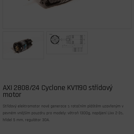
AXI 2808/24 Cyclone KV1190 střídavý
motor
Střídavý elektromotor nové generace s rotačním pláštěm uzavřeným v
pevném vnějším pouzdru pro modely: větroň 1300g, napájení Lixx 2-3s,
hřídel 5 mm, regulátor 30A.