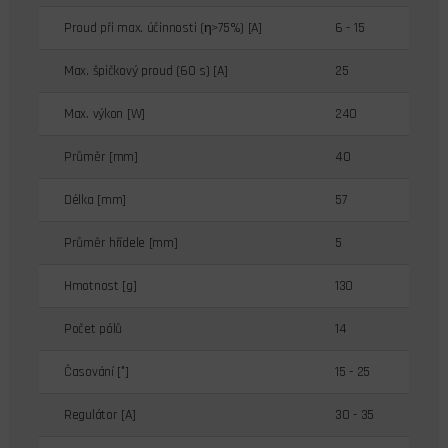
Proud při max. účinnosti (η>75%) [A]
6 - 15
Max. špičkový proud (60 s) [A]
25
Max. výkon [W]
240
Průměr [mm]
40
Délka [mm]
57
Průměr hřídele [mm]
5
Hmotnost [g]
130
Počet pólů
14
Časování [°]
15 - 25
Regulátor [A]
30 - 35