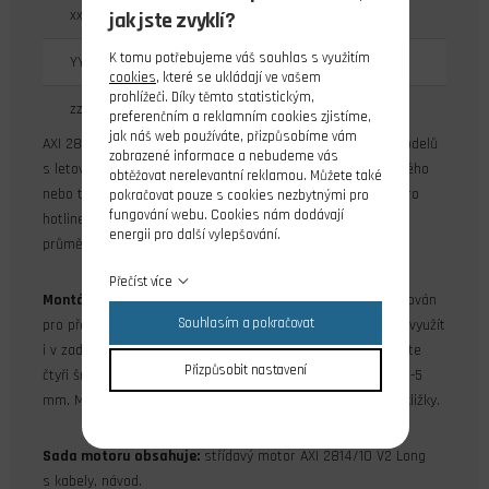
xx - průměr statoru v mm
jak jste zvyklí?
K tomu potřebujeme váš souhlas s využitím
YY - délka statoru v mm
cookies
, které se ukládají ve vašem
prohlížeči. Díky těmto statistickým,
zz - počet závitů
preferenčním a reklamním cookies zjistíme,
jak náš web používáte, přizpůsobíme vám
AXI 2814/10 V2 Long je střídavý motor učený pro pohon modelů
zobrazené informace a nebudeme vás
s letovou hmotností do 1500 g s napájením z dvoučlánkového
obtěžovat nerelevantní reklamou. Můžete také
nebo tříčlánkového akumulátoru Li-poly. Výborně se hodí pro
pokračovat pouze s cookies nezbytnými pro
fungování webu. Cookies nám dodávají
hotlinery do 1200 g, kterým lépe svědčí vrtule o menším
energii pro další vylepšování.
průměru s vyšším počtem otáček.
Přečíst více
Montáž motoru:
AXI 2814/10 V2 Long je primárně konstruován
Souhlasím a pokračovat
pro přední montáž, ale po dokoupení příslušné sady jej lze využít
i v zadní montáži. Při přední montáži za čelo motoru použijte
Přizpůsobit nastavení
čtyři šrouby M3, které zasahují do čela motoru v rozmezí 4-5
mm. Motorová přepážka by měla být ze 4 mm letecké překližky.
Sada motoru obsahuje:
střídavý motor AXI 2814/10 V2 Long
s kabely, návod.