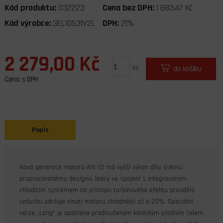
Kód produktu:
032223
Cena bez DPH:
1 883,47 Kč
Kód výrobce:
3EL10531V2L
DPH:
21%
2 279,00 Kč
ks
do košíku
Cena s DPH
Popis
Nová generace motorů AXI V2 má vyšší výkon díky svému
propracovanému designu, který ve spojení s integrovaným
chladícím systémem na principu turbínového efektu proudění
vzduchu udržuje vinutí motoru chladnější až o 20%. Speciální
verze „Long“ je opatřena prodlouženým kónickým předním čelem