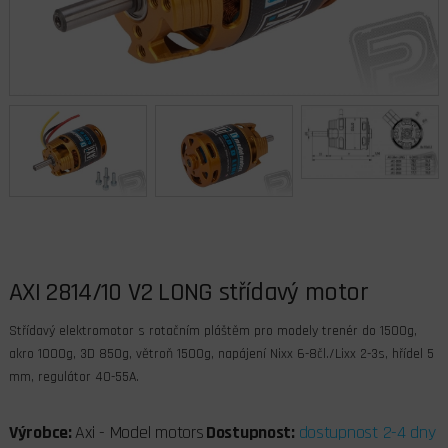
AXI 2814/10 V2 LONG střídavý motor
Střídavý elektromotor s rotačním pláštěm pro modely trenér do 1500g,
akro 1000g, 3D 850g, větroň 1500g, napájení Nixx 6-8čl./Lixx 2-3s, hřídel 5
mm, regulátor 40-55A.
Výrobce:
Axi - Model motors
Dostupnost:
dostupnost 2-4 dny