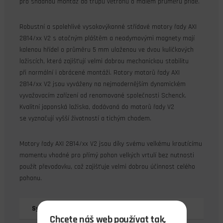
pro snadnou montáž do trupů větroňů o malém průměru přídě.
Robustní a spolehlivé vysokovýkonné střídavé motory řady AXI
2814/xx V2 s otočným pláštěm a neodymovými magnety mají
kalenou hřídel o průměru 5 mm uloženou ve dvou kuličkových
ložiscích, která zajišťují velmi dobrou mechanickou stabilitu
při normální i obrácené montáži. Rotory motorů řady AXI
2814/xx V2 jsou vyváženy na nejmodernějším dynamickém
vyvažovacím zařízení od renomované společnosti Schenck.
Kvalitní japonská ložiska, dodávaná do motorů řady V2
se vyznačují vyšší životností a tichým chodem.
Motory řady AXI 2814/xx V2 jsou díky svému velkému kroutícímu
momentu vhodné pro přímý pohon velkých vrtulí bez nutnosti
použít převodovku, což zajišťuje velmi dobrou účinnost celého
pohonu.
Systém označování motorů: AXI xxYY/zz
Chcete náš web používat tak,