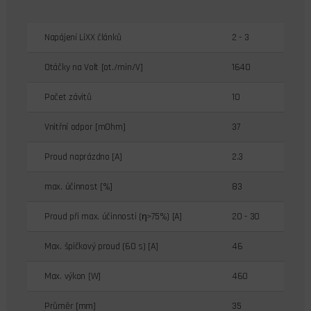
Napájení LiXX článků
2 - 3
Otáčky na Volt [ot./min/V]
1640
Počet závitů
10
Vnitřní odpor [mOhm]
37
Proud naprázdno [A]
2.3
max. účinnost [%]
83
Proud při max. účinnosti (η>75%) [A]
20 - 30
Max. špičkový proud (60 s) [A]
46
Max. výkon [W]
460
Průměr [mm]
35