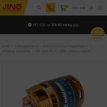
0
CZK
|
EUR
PET-G již od
174 Kč za kg
zde.
Úvod
>
Modelařina
>
Elektromotory a regulátory
>
Střídavé samotné
> AXI 2814/10 V2 LONG střídavý motor