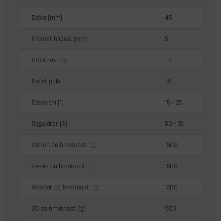
Délka [mm]
45
Průměr hřídele [mm]
5
Hmotnost [g]
115
Počet pólů
14
Časování [°]
15 - 25
Regulátor [A]
50 - 70
Větroň do hmotnosti [g]
1500
Trenér do hmotnosti [g]
1500
Akrobat do hmotnosti [g]
1200
3D do hmotnosti [g]
900