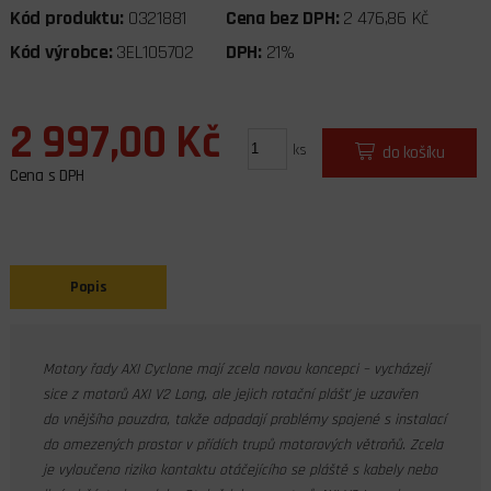
Kód produktu:
0321881
Cena bez DPH:
2 476,86 Kč
Kód výrobce:
3EL105702
DPH:
21%
2 997,00 Kč
ks
do košíku
Cena s DPH
Popis
Motory řady AXI Cyclone mají zcela novou koncepci – vycházejí
sice z motorů AXI V2 Long, ale jejich rotační plášť je uzavřen
do vnějšího pouzdra, takže odpadají problémy spojené s instalací
do omezených prostor v přídích trupů motorových větroňů. Zcela
je vyloučeno riziko kontaktu otáčejícího se pláště s kabely nebo