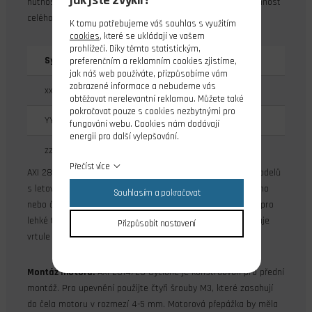
jak jste zvyklí?
nutnosti použít převodovku, což zajišťuje velmi dobrou účinnost
celého pohonu.
K tomu potřebujeme váš souhlas s využitím
cookies
, které se ukládají ve vašem
prohlížeči. Díky těmto statistickým,
Systém označování motorů: AXI xxYY/zz
preferenčním a reklamním cookies zjistíme,
jak náš web používáte, přizpůsobíme vám
zobrazené informace a nebudeme vás
xx - průměr statoru v mm
obtěžovat nerelevantní reklamou. Můžete také
pokračovat pouze s cookies nezbytnými pro
YY - délka statoru v mm
fungování webu. Cookies nám dodávají
energii pro další vylepšování.
zz - počet závitů
Přečíst více
AXI 2814/20 Cyclone je střídavý motor učený pro pohon modelů
s letovou hmotností do 1900 g s napájením ze tříčlánkového
Souhlasím a pokračovat
nebo čtyřčlánkového akumulátoru Li-poly. Výborně se hodí pro
lehké termické větroně do 2500 mm – modely, jímž vyhovuje
Přizpůsobit nastavení
vrtule o velkém průměru s nízkými otáčkami.
Montáž motoru:
AXI 2814/20 Cyclone je konstruován pro přední
montáž. Pro upevnění použijte čtyři šrouby M3, které zasahují
do čela motoru v rozmezí 4-5 mm. Motorová přepážka by měla