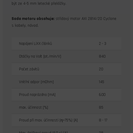
být ze 4-5 mm letecké překližky.
Sada motoru obsahuje:
střídavý motor AXI 2814/20 Cyclone
s kabely, návod.
Napájení LiXX článků
2 - 3
Otáčky na Volt [ot./min/V]
840
Počet závitů
20
Vnitřní odpor [mOhm]
145
Proud naprázdno [mA]
600
max. účinnost [%]
85
Proud při max. účinnosti (η>75%) [A]
8 - 17
Max. špičkový proud (60 s) [A]
28