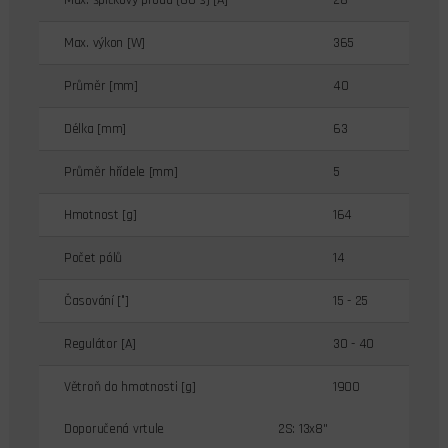
Max. výkon [W]
365
Průměr [mm]
40
Délka [mm]
63
Průměr hřídele [mm]
5
Hmotnost [g]
164
Počet pólů
14
Časování [°]
15 - 25
Regulátor [A]
30 - 40
Větroň do hmotnosti [g]
1900
Doporučená vrtule
2S: 13x8"