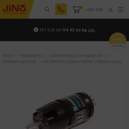
0
CZK
|
EUR
PET-G již od
174 Kč za kg
zde.
Úvod
>
Modelařina
>
Elektromotory a regulátory
>
Střídavé samotné
> AXI 2814/20 Cyclone KV840 střídavý motor