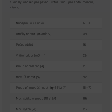
s kabely, unašeč pro pevnou vrtuli, sadu pro zadní montáž,
návod.
Napájení LiXX článků
6 - 8
Otáčky na Volt [ot./min/V]
350
Počet závitů
16
Vnitřní odpor [mOhm]
26
Proud naprázdno [A]
2
max. účinnost [%]
92
Proud při max. účinnosti (η>85%) [A]
15 - 70
Max. špičkový proud (10 s) [A]
86
Max. výkon [W]
2600