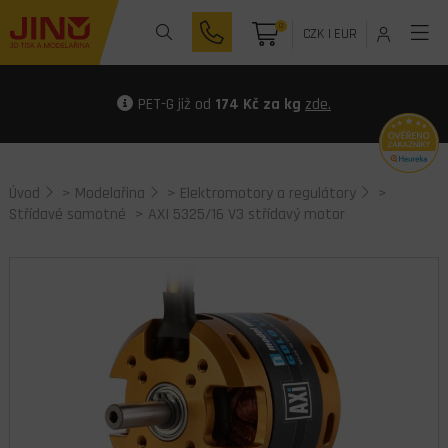
0
CZK
|
EUR
PET-G již od
174 Kč za kg
zde.
Úvod
>
Modelařina
>
Elektromotory a regulátory
>
Střídavé samotné
> AXI 5325/16 V3 střídavý motor