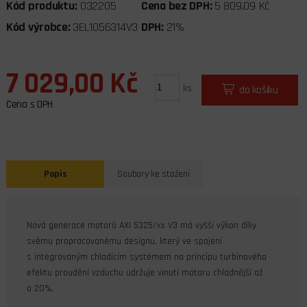
Kód produktu:
032205
Cena bez DPH:
5 809,09 Kč
Kód výrobce:
3EL1056314V3
DPH:
21%
7 029,00 Kč
ks
do košíku
Cena s DPH
Popis
Soubory ke stažení
Nová generace motorů AXI 5325/xx V3 má vyšší výkon díky
svému propracovanému designu, který ve spojení
s integrovaným chladícím systémem na principu turbínového
efektu proudění vzduchu udržuje vinutí motoru chladnější až
o 20%.