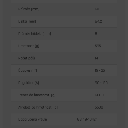
Průměr [mm]
63
Délka [mm]
64.2
Průměr hřídele [mm]
8
Hmotnost [g]
595
Počet pólů
14
Časování [°]
15 - 25
Regulátor [A]
90 - 120
Trenér do hmotnosti [g]
6000
Akrobat do hmotnosti [g]
5500
Doporučená vrtule
6S: 19x10-12"