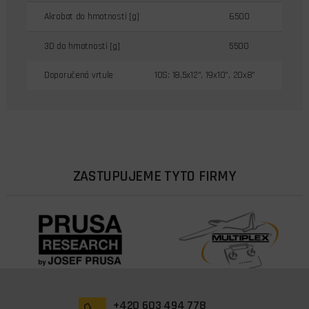
Akrobat do hmotnosti [g]
6500
3D do hmotnosti [g]
5500
Doporučená vrtule
10S: 18,5x12", 19x10", 20x8"
ZASTUPUJEME TYTO FIRMY
+420 603 494 778