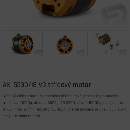
AXI 5330/18 V3 střídavý motor
Střídavý elektromotor s rotačním pláštěm nové generace pro modely
trenér do 10000g, akro do 6500g, 3D 5500, větroň 16000g, napájení Lixx
8-10s, hřídel 8 mm, regulátor 85-100A. Včetně unašeče pro pevnou vrtuli a
sady pro zadní montáž.