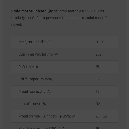
Sada motoru obsahuje:
střídavý motor AXI 5330/18 V3
s kabely, unašeč pro pevnou vrtuli, sadu pro zadní montáž,
návod.
Napájení LiXX článků
8 - 10
Otáčky na Volt [ot./min/V]
259
Počet závitů
18
Vnitřní odpor [mOhm]
32
Proud naprázdno [A]
1.9
max. účinnost [%]
92
Proud při max. účinnosti (η>85%) [A]
25 - 60
Max. špičkový proud (60 s) [A]
76