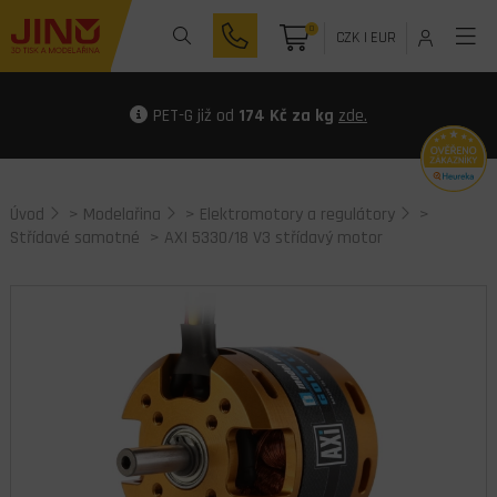
0
CZK
|
EUR
PET-G již od
174 Kč za kg
zde.
Úvod
>
Modelařina
>
Elektromotory a regulátory
>
Střídavé samotné
> AXI 5330/18 V3 střídavý motor