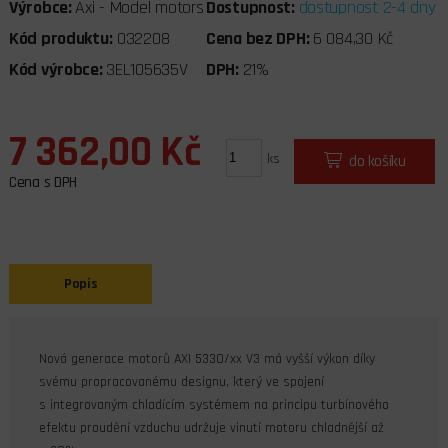
Výrobce:
Axi - Model motors
Dostupnost:
dostupnost 2-4 dny
Kód produktu:
032208
Cena bez DPH:
6 084,30 Kč
Kód výrobce:
3EL105635V
DPH:
21%
7 362,00 Kč
ks
do košíku
Cena s DPH
Popis
Nová generace motorů AXI 5330/xx V3 má vyšší výkon díky
svému propracovanému designu, který ve spojení
s integrovaným chladícím systémem na principu turbínového
efektu proudění vzduchu udržuje vinutí motoru chladnější až