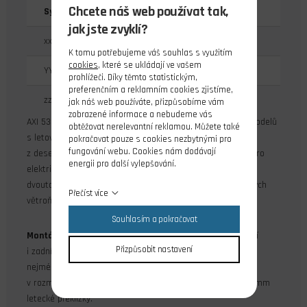
Chcete náš web používat tak,
Systém označování motorů: AXI xxYY/zz
jak jste zvyklí?
xx - průměr statoru v mm
K tomu potřebujeme váš souhlas s využitím
cookies
, které se ukládají ve vašem
YY - délka statoru v mm
prohlížeči. Díky těmto statistickým,
preferenčním a reklamním cookies zjistíme,
zz - počet závitů
jak náš web používáte, přizpůsobíme vám
zobrazené informace a nebudeme vás
AXI 5330/18 V3 je velký střídavý motor učený pro pohon modelů
obtěžovat nerelevantní reklamou. Můžete také
s letovou hmotností do 16 000 g s napájením
pokračovat pouze s cookies nezbytnými pro
fungování webu. Cookies nám dodávají
z desetičlánkového akumulátoru Li-poly. Výborně se hodí pro
energii pro další vylepšování.
elektrifikaci rychlejších modelů konstruovaných pro pohon
dvoutakty 15-20 ccm (resp. čtyřtakty 20-30ccm) nebo velkých
Přečíst více
větroňů.
Souhlasím a pokračovat
Montáž motoru:
AXI 5330/18 V3 je konstruován pro přední
Přizpůsobit nastavení
i zadní montáž. Při přední montáži za čelo motoru použijte
nejméně čtyři šrouby M4, které zasahují do čela motoru
v rozmezí 5-6 mm. Motorová přepážka by měla být z 8-10 mm
letecké překližky.