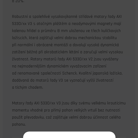
o 20%.
Robustní a spolehlivé vysokovýkonné střídavé motory řady AXI
5330/xx V3 s otočným pláštěm a neodymovými magnety mají
kalenou hřídel o průměru 8 mm uloženou ve třech kuličkových
ložiscích, která zajišťují velmi dobrou mechanickou stabilitu
při normální i obrácené montáži a dovolují vysoká dynamická
zatížení běžná při akrobatickém létání a zaručují velmi vysokou
životnost. Rotory motorů řady AXI 5330/xx V2 jsou vyváženy
na nejmodernějším dynamickém vyvažovacím zařízení
od renomované společnosti Schenck. Kvalitní japonská ložiska,
dodávaná do motorů řady V3 se vyznačují vyšší životností
a tichým chodem.
Motory řady AXI 5330/xx V3 jsou díky svému velkému kroutícímu
momentu vhodné pro přímý pohon velkých vrtulí bez nutnosti
použít převodovku, což zajišťuje velmi dobrou účinnost celého
pohonu.