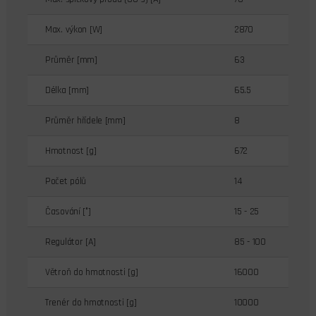
Max. výkon [W]
2870
Průměr [mm]
63
Délka [mm]
65.5
Průměr hřídele [mm]
8
Hmotnost [g]
672
Počet pólů
14
Časování [°]
15 - 25
Regulátor [A]
85 - 100
Větroň do hmotnosti [g]
16000
Trenér do hmotnosti [g]
10000