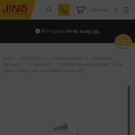
0
CZK
|
EUR
PET-G již od
174 Kč za kg
zde.
Úvod
>
Modelařina
>
Stavba modelu
>
Stavební
bižuterie
>
K ovládání
>
Vidličky,koncovky,kul.čepy
> Čep
vidličky 1,6mm 10ks pro vidličky 23mm 2112