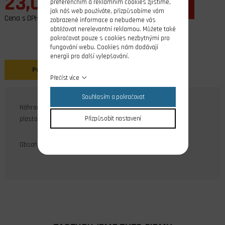
23,00 Kč
preferenčním a reklamním cookies zjistíme,
ks
do košíku
jak náš web používáte, přizpůsobíme vám
Cena s DPH
zobrazené informace a nebudeme vás
obtěžovat nerelevantní reklamou. Můžete také
pokračovat pouze s cookies nezbytnými pro
fungování webu. Cookies nám dodávají
energii pro další vylepšování.
Popis
Přečíst více
Souhlasím a pokračovat
Náhradní balení mosazného kovového čepu pr.1,6 mm pro
plastové vidličky, l=23 mm (MPJ 2110-2111).
Přizpůsobit nastavení
Obsah balení: 10 ks