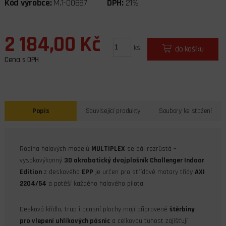
Kód výrobce:
M.1-00887
DPH:
21%
2 184,00 Kč
ks
do košíku
Cena s DPH
Popis
Související produkty
Soubory ke stažení
Rodina halových modelů
MULTIPLEX
se dál rozrůstá –
vysokovýkonný
3D akrobatický dvojplošník Challenger Indoor
Edition
z deskového
EPP
je určen pro střídavé motory třídy
AXI
2204/54
a potěší každého halového pilota.
Desková křídla, trup i ocasní plochy mají připravené
štěrbiny
pro vlepení uhlíkových pásnic
a celkovou tuhost zajišťují