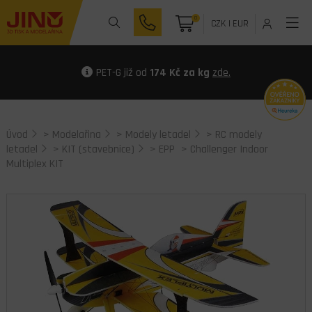
0
CZK
|
EUR
PET-G již od
174 Kč za kg
zde.
Úvod
>
Modelařina
>
Modely letadel
>
RC modely
letadel
>
KIT (stavebnice)
>
EPP
> Challenger Indoor
Multiplex KIT