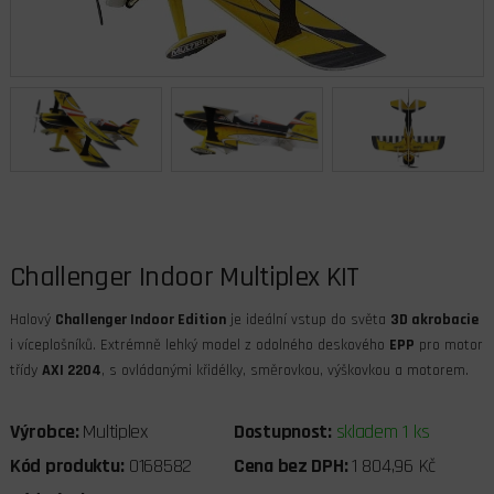
Challenger Indoor Multiplex KIT
Halový
Challenger Indoor Edition
je ideální vstup do světa
3D akrobacie
i víceplošníků. Extrémně lehký model z odolného deskového
EPP
pro motor
třídy
AXI 2204
, s ovládanými křidélky, směrovkou, výškovkou a motorem.
Výrobce:
Multiplex
Dostupnost:
skladem 1 ks
Kód produktu:
0168582
Cena bez DPH:
1 804,96 Kč