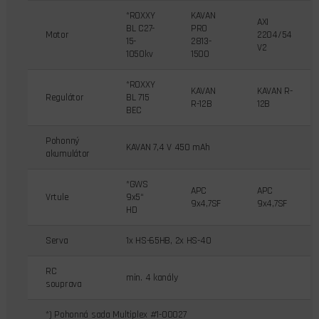
*ROXXY
KAVAN
AXI
BL C27-
PRO
Motor
2204/54
15-
2813-
V2
1050kv
1500
*ROXXY
KAVAN
KAVAN R-
Regulátor
BL 715
R-12B
12B
BEC
Pohonný
KAVAN 7,4 V 450 mAh
akumulátor
*GWS
APC
APC
Vrtule
9x5“
9x4,7SF
9x4,7SF
HD
Serva
1x HS-65HB, 2x HS-40
RC
min. 4 kanály
souprava
*) Pohonná sada Multiplex #1-00027