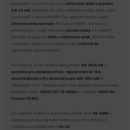
promyšleně umístěné výztuhy z
uhlíkových tyček o průměru
0,8–1,5 mm
. Podvozek má nohy z uhlíkových tyček, kryty a kola
jsou rovněž z deskového EPP. Pro upevnění motoru slouží
plastové motorové lože
. Pro serva křidélek, směrovky a
výškovky jsou v trupu připraveny
přesné výřezy
a k ovládání
kormidel se používají
táhla z uhlíkových tyček
, přičemž táhla
směrovky a výškovky jsou vedena řadou
vodicích ok
zabraňujících jejich prohýbání.
Pro pohon je určen střídavý elektromotor
AXI 2204/54
s
gumičkovým unašečem vrtule
,
regulátorem 12–15 A
,
dvoučlánkovým LiPo akumulátorem 400–500 mAh
a
odpovídající vrtulí. Multiplex nabízí také speciální pohonnou sadu
obsahující motor
ROXXY C27-15-1050kv
a regulátor
ROXXY BL-
Control 715 BEC
.
Pro ovládání křidélek je doporučeno použít servo
HS-65HB
s
karbonitovými převody nebo obdobný typ, pro směrovku a
výškovku jsou vhodná serva
HS-40
.