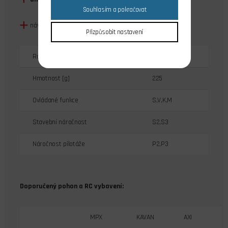
Souhlasím a pokračovat
návod ke stavbě
Přizpůsobit nastavení
Rozpětí [mm]
850
Hmotnost [g]
225
Ovládané funkce
S,V,K,M
Stavební náročnost
S2,S3
Náročnost pilotáže
P2,P3
Doporučený pohon a RC vybavení:
MPX
KAVAN
AXI