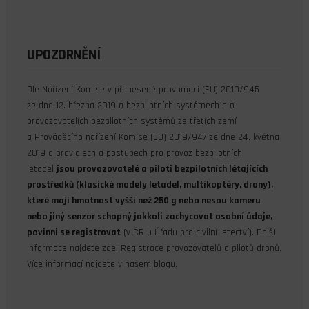
UPOZORNĚNÍ
Dle Nařízení Komise v přenesené pravomoci (EU) 2019/945
ze dne 12. března 2019 o bezpilotních systémech a o
provozovatelích bezpilotních systémů ze třetích zemí
a Prováděcího nařízení Komise (EU) 2019/947 ze dne 24. května
2019 o pravidlech a postupech pro provoz bezpilotních
letadel
jsou provozovatelé a piloti bezpilotních létajících
prostředků (klasické modely letadel, multikoptéry, drony),
které mají hmotnost vyšší než 250 g nebo nesou kameru
nebo jiný senzor schopný jakkoli zachycovat osobní údaje,
povinni se registrovat
(v ČR u Úřadu pro civilní letectví). Další
informace najdete zde:
Registrace provozovatelů a pilotů dronů.
Více informací najdete v našem
blogu
.