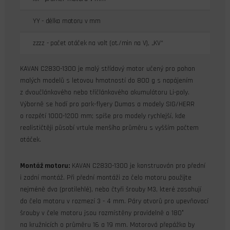
YY - délka motoru v mm
zzzz - počet otáček na volt (ot./min na V), „KV“
KAVAN C2830-1300 je malý střídavý motor učený pro pohon
malých modelů s letovou hmotností do 800 g s napájením
z dvoučlánkového nebo tříčlánkového akumulátoru Li-poly.
Výborně se hodí pro park-flyery Dumas a modely SIG/HERR
o rozpětí 1000-1200 mm; spíše pro modely rychlejší, kde
realističtěji působí vrtule menšího průměru s vyšším počtem
otáček.
Montáž motoru:
KAVAN C2830-1300 je konstruován pro přední
i zadní montáž. Při přední montáži za čelo motoru použijte
nejméně dva (protilehlé), nebo čtyři šrouby M3, které zasahují
do čela motoru v rozmezí 3 - 4 mm. Páry otvorů pro upevňovací
šrouby v čele motoru jsou rozmístěny pravidelně o 180°
na kružnicích o průměru 16 a 19 mm. Motorová přepážka by