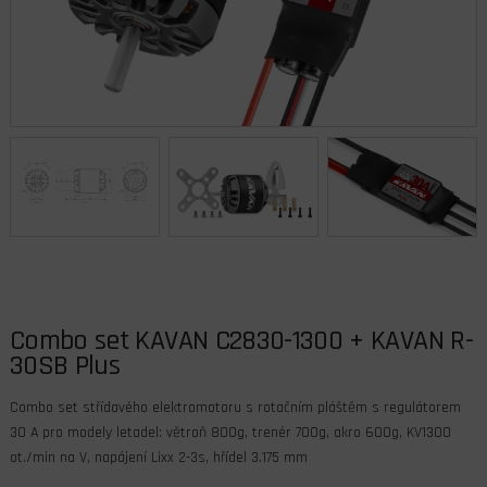
Combo set KAVAN C2830-1300 + KAVAN R-
30SB Plus
Combo set střídavého elektromotoru s rotačním pláštěm s regulátorem
30 A pro modely letadel: větroň 800g, trenér 700g, akro 600g, KV1300
ot./min na V, napájení Lixx 2-3s, hřídel 3.175 mm