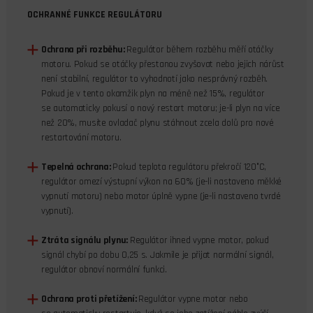
OCHRANNÉ FUNKCE REGULÁTORU
Ochrana při rozběhu:
Regulátor během rozběhu měří otáčky
motoru. Pokud se otáčky přestanou zvyšovat nebo jejich nárůst
není stabilní, regulátor to vyhodnotí jako nesprávný rozběh.
Pokud je v tento okamžik plyn na méně než 15%, regulátor
se automaticky pokusí o nový restart motoru; je-li plyn na více
než 20%, musíte ovladač plynu stáhnout zcela dolů pro nové
restartování motoru.
Tepelná ochrana:
Pokud teplota regulátoru překročí 120°C,
regulátor omezí výstupní výkon na 60% (je-li nastaveno měkké
vypnutí motoru) nebo motor úplně vypne (je-li nastaveno tvrdé
vypnutí).
Ztráta signálu plynu:
Regulátor ihned vypne motor, pokud
signál chybí po dobu 0,25 s. Jakmile je přijat normální signál,
regulátor obnoví normální funkci.
Ochrana proti přetížení:
Regulátor vypne motor nebo