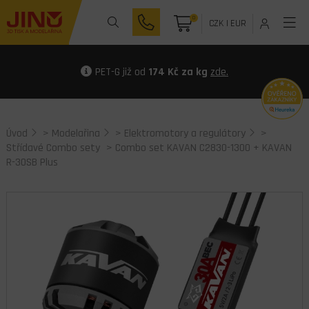
0
CZK
|
EUR
PET-G již od
174 Kč za kg
zde.
Úvod
>
Modelařina
>
Elektromotory a regulátory
>
Střídavé Combo sety
> Combo set KAVAN C2830-1300 + KAVAN
R-30SB Plus