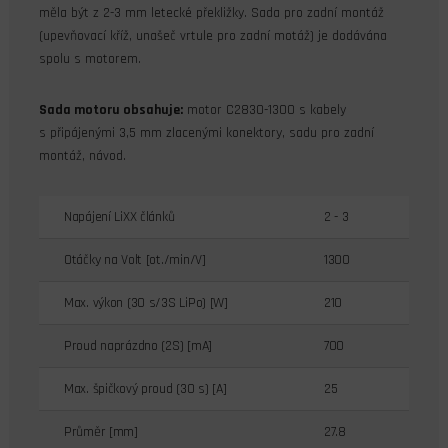
měla být z 2-3 mm letecké překližky. Sada pro zadní montáž
(upevňovací kříž, unašeč vrtule pro zadní motáž) je dodávána
spolu s motorem.
Sada motoru obsahuje:
motor C2830-1300 s kabely
s připájenými 3,5 mm zlacenými konektory, sadu pro zadní
montáž, návod.
Napájení LiXX článků
2 - 3
Otáčky na Volt [ot./min/V]
1300
Max. výkon (30 s/3S LiPo) [W]
210
Proud naprázdno (2S) [mA]
700
Max. špičkový proud (30 s) [A]
25
Průměr [mm]
27.8