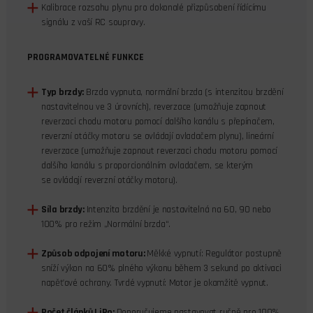
Kalibrace rozsahu plynu pro dokonalé přizpůsobení řídícímu
signálu z vaší RC soupravy.
PROGRAMOVATELNÉ FUNKCE
Typ brzdy:
Brzda vypnuta, normální brzda (s intenzitou brzdění
nastavitelnou ve 3 úrovních), reverzace (umožňuje zapnout
reverzaci chodu motoru pomocí dalšího kanálu s přepínačem,
reverzní otáčky motoru se ovládají ovladačem plynu), lineární
reverzace (umožňuje zapnout reverzaci chodu motoru pomocí
dalšího kanálu s proporcionálním ovladačem, se kterým
se ovládají reverzní otáčky motoru).
Síla brzdy:
Intenzita brzdění je nastavitelná na 60, 90 nebo
100% pro režim „Normální brzda“.
Způsob odpojení motoru:
Měkké vypnutí: Regulátor postupně
sníží výkon na 60% plného výkonu během 3 sekund po aktivaci
napěťové ochrany. Tvrdé vypnutí: Motor je okamžitě vypnut.
Počet článků LiPo:
Doporučujeme nastavovat ručně pro 100%