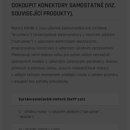
DOKOUPIT KONEKTORY SAMOSTATNĚ (VIZ.
SOUVISEJÍCÍ PRODUKTY).
Motory KAVAN C jsou výkonné bezkomutátorové (střídavé,
"brushless") čtrnáctipólové elektromotory s rotačním pláštěm
("outrunner") s výbornými elektrickými vlastnostmi,
propracovanou konstrukcí a výborným výrobním zpracováním.
Představují velmi dobrou volbu pro pohon vašich rekreačně-
sportovních modelů s výbornými výkonovými parametry, dobrou
účinností a příznivou cenou. Jsou to nízkootáčkové motory
s velkým točivým momentem zvládající vrtule o velkém průměru
i stoupání bez potřeby převodovky.
Systém označování motorů: CxxYY-zzzz
C - střídavý motor s rotačním pláštěm ("outrunner",
"oběžka")
xx - průměr motoru v mm