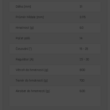
Délka [mm]
31
Průměr hřídele [mm]
3.175
Hmotnost [g]
60
Počet pólů
14
Časování [°]
15 - 25
Regulátor [A]
25 - 30
Větroň do hmotnosti [g]
800
Trenér do hmotnosti [g]
700
Akrobat do hmotnosti [g]
600