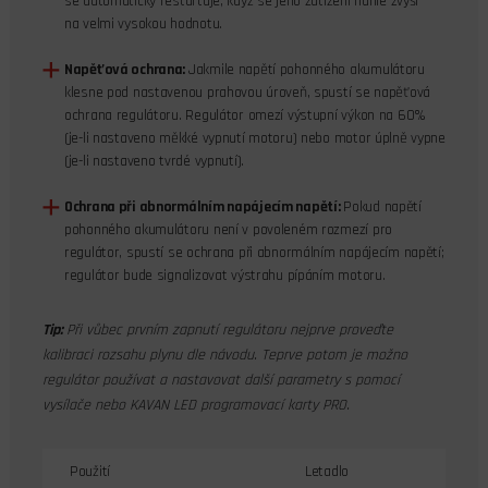
se automaticky restartuje, když se jeho zatížení náhle zvýší
na velmi vysokou hodnotu.
Napěťová ochrana:
Jakmile napětí pohonného akumulátoru
klesne pod nastavenou prahovou úroveň, spustí se napěťová
ochrana regulátoru. Regulátor omezí výstupní výkon na 60%
(je-li nastaveno měkké vypnutí motoru) nebo motor úplně vypne
(je-li nastaveno tvrdé vypnutí).
Ochrana při abnormálním napájecím napětí:
Pokud napětí
pohonného akumulátoru není v povoleném rozmezí pro
regulátor, spustí se ochrana při abnormálním napájecím napětí;
regulátor bude signalizovat výstrahu pípáním motoru.
Tip:
Při vůbec prvním zapnutí regulátoru nejprve proveďte
kalibraci rozsahu plynu dle návodu. Teprve potom je možno
regulátor používat a nastavovat další parametry s pomocí
vysílače nebo KAVAN LED programovací karty PRO.
Použití
Letadlo