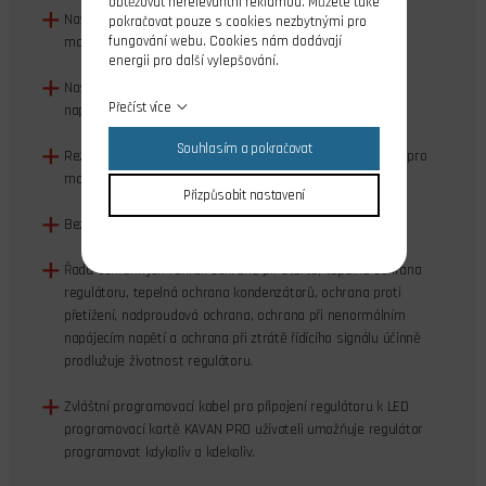
obtěžovat nerelevantní reklamou. Můžete také
Nastavitelné časování pro optimální přizpůsobení danému
pokračovat pouze s cookies nezbytnými pro
fungování webu. Cookies nám dodávají
motoru.
energii pro další vylepšování.
Nastavitelný obvod PCO - odpojování motoru při poklesu
Přečíst více
napájecího napětí.
Souhlasím a pokračovat
Režimy rozběhu Normal/Měkký/Velmi měkký jsou vhodné pro
motory s přímým náhonem i s převodovkou.
Přizpůsobit nastavení
Bezpečné zapínání (brání rozběhnutí motoru při zapnutí).
Řada ochranných funkcí: ochrana při startu, tepelná ochrana
regulátoru, tepelná ochrana kondenzátorů, ochrana proti
přetížení, nadproudová ochrana, ochrana při nenormálním
napájecím napětí a ochrana při ztrátě řídícího signálu účinně
prodlužuje životnost regulátoru.
Zvláštní programovací kabel pro připojení regulátoru k LED
programovací kartě KAVAN PRO uživateli umožňuje regulátor
programovat kdykoliv a kdekoliv.