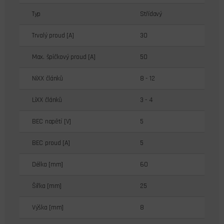
Typ
Střídavý
Trvalý proud [A]
30
Max. špičkový proud [A]
50
NiXX článků
8 - 12
LiXX článků
3 - 4
BEC napětí [V]
5
BEC proud [A]
5
Délka [mm]
60
Šířka [mm]
25
Výška [mm]
8