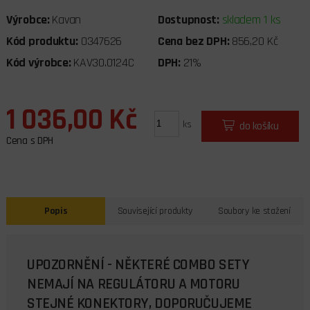
Výrobce:
Kavan
Dostupnost:
skladem 1 ks
Kód produktu:
0347626
Cena bez DPH:
856,20 Kč
Kód výrobce:
KAV30.0124C
DPH:
21%
1 036,00 Kč
ks
do košíku
Cena s DPH
Popis
Související produkty
Soubory ke stažení
UPOZORNĚNÍ - NĚKTERÉ COMBO SETY
NEMAJÍ NA REGULÁTORU A MOTORU
STEJNÉ KONEKTORY, DOPORUČUJEME