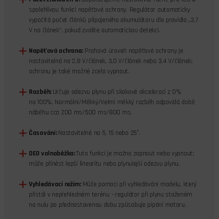
spolehlivou funkci napěťové ochrany. Regulátor automaticky
vypočítá počet článků připojeného akumulátoru dle pravidla „3,7
V na článek“, pokud zvolíte automatickou detekci.
Napěťová ochrana:
Prahová úroveň napěťové ochrany je
nastavitelná na 2,8 V/článek, 3,0 V/článek nebo 3,4 V/článek;
ochranu je také možné zcela vypnout.
Rozběh:
Určuje odezvu plynu při skokové akceleraci z 0%
na 100%. Normální/Měkký/Velmi měkký rozběh odpovídá době
náběhu cca 200 ms/500 ms/800 ms.
Časování:
Nastavitelné na 5, 15 nebo 25°.
DEO volnoběžka:
Tuto funkci je možno zapnout nebo vypnout;
může přinést lepší linearitu nebo plynulejší odezvu plynu.
Vyhledávací režim:
Může pomoci při vyhledávání modelu, který
přistál v nepřehledném terénu - regulátor při plynu staženém
na nulu po přednastavenou dobu způsobuje pípání motoru.