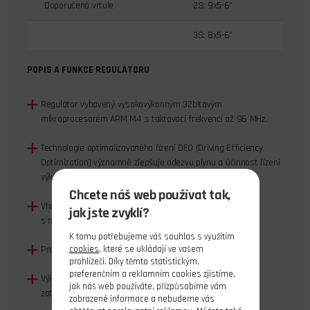
Doporučená vrtule
2S: 9x5-6”
3S: 8x5-6”
POPIS A FUNKCE REGULÁTORU
Regulátor vybavený vysokovýkonným 32bitovým
mikroprocesorem ARM M4 s taktovací frekvencí až 96 MHz.
Technologie optimalizovaného řízení DEO (Driving Efficiency
Optimization) významně zlepšuje odezvu plynu a účinnost řízení
výkonového stupně, snižuje teplotu regulátoru.
Chcete náš web používat tak,
Vhodný pro valnou většinu leteckých střídavých motorů
jak jste zvyklí?
s napájením z akumulátorů 3-4S LiPo.
K tomu potřebujeme váš souhlas s využitím
cookies
, které se ukládají ve vašem
Pro napájení z akumulátorů NiCd, NiMH, LiPo, Li-ion, LiFe
prohlížeči. Díky těmto statistickým,
preferenčním a reklamním cookies zjistíme,
Výkonný spínaný stabilizátor napájení BEC 5,0 V se
jak náš web používáte, přizpůsobíme vám
zatížitelností až 5 A.
zobrazené informace a nebudeme vás