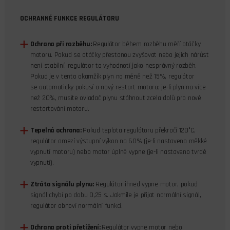
OCHRANNÉ FUNKCE REGULÁTORU
Ochrana při rozběhu:
Regulátor během rozběhu měří otáčky
motoru. Pokud se otáčky přestanou zvyšovat nebo jejich nárůst
není stabilní, regulátor to vyhodnotí jako nesprávný rozběh.
Pokud je v tento okamžik plyn na méně než 15%, regulátor
se automaticky pokusí o nový restart motoru; je-li plyn na více
než 20%, musíte ovladač plynu stáhnout zcela dolů pro nové
restartování motoru.
Tepelná ochrana:
Pokud teplota regulátoru překročí 120°C,
regulátor omezí výstupní výkon na 60% (je-li nastaveno měkké
vypnutí motoru) nebo motor úplně vypne (je-li nastaveno tvrdé
vypnutí).
Ztráta signálu plynu:
Regulátor ihned vypne motor, pokud
signál chybí po dobu 0,25 s. Jakmile je přijat normální signál,
regulátor obnoví normální funkci.
Ochrana proti přetížení:
Regulátor vypne motor nebo