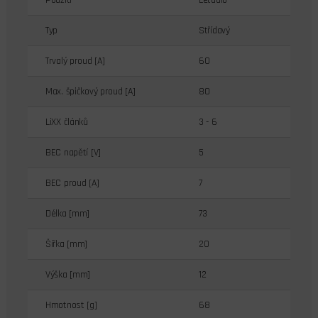
Použití
Letadlo
Typ
Střídavý
Trvalý proud [A]
60
Max. špičkový proud [A]
80
LiXX článků
3 - 6
BEC napětí [V]
5
BEC proud [A]
7
Délka [mm]
73
Šířka [mm]
20
Výška [mm]
12
Hmotnost [g]
68