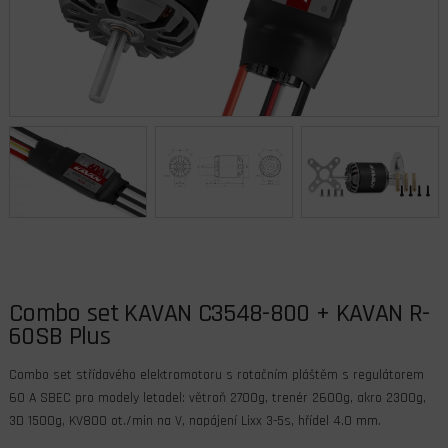
Combo set KAVAN C3548-800 + KAVAN R-
60SB Plus
Combo set střídavého elektromotoru s rotačním pláštěm s regulátorem
60 A SBEC pro modely letadel: větroň 2700g, trenér 2600g, akro 2300g,
3D 1500g, KV800 ot./min na V, napájení Lixx 3-5s, hřídel 4.0 mm.