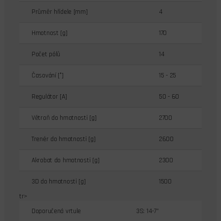
Průměr hřídele [mm]
4
Hmotnost [g]
170
Počet pólů
14
Časování [°]
15 - 25
Regulátor [A]
50 - 60
Větroň do hmotnosti [g]
2700
Trenér do hmotnosti [g]
2600
Akrobat do hmotnosti [g]
2300
3D do hmotnosti [g]
1500
tr>
Doporučená vrtule
3S: 14-7”