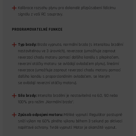
Kalibrace rozsahu plynu pro dokonalé přizpůsobení řídícímu
signálu z vaší RC soupravy.
PROGRAMOVATELNÉ FUNKCE
Typ brzdy:
Brzda vypnuta, normální brzda (s intenzitou brzdění
nastavitelnou ve 3 úrovních), reverzace (umožňuje zapnout
reverzaci chodu motoru pomocí dalšího kanálu s přepínačem,
reverzní otáčky motoru se ovládají ovladačem plynu), lineární
reverzace (umožňuje zapnout reverzaci chodu motoru pomocí
dalšího kanálu s proporcionálním ovladačem, se kterým
se ovládají reverzní otáčky motoru).
Síla brzdy:
Intenzita brzdění je nastavitelná na 60, 90 nebo
100% pro režim „Normální brzda“.
Způsob odpojení motoru:
Měkké vypnutí: Regulátor postupně
sníží výkon na 60% plného výkonu během 3 sekund po aktivaci
napěťové ochrany. Tvrdé vypnutí: Motor je okamžitě vypnut.