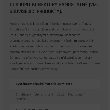
DOKOUPIT KONEKTORY SAMOSTATNĚ (VIZ.
SOUVISEJÍCÍ PRODUKTY).
Motory KAVAN C jsou výkonné bezkomutátorové (střídavé,
"brushless") čtrnáctipólové elektromotory s rotačním pláštěm
("outrunner") s výbornými elektrickými vlastnostmi,
propracovanou konstrukcí a výborným výrobním zpracováním.
Představují velmi dobrou volbu pro pohon vašich rekreačně-
sportovních modelů s výbornými výkonovými parametry, dobrou
účinností a příznivou cenou. Jsou to nízkootáčkové motory
s velkým točivým momentem zvládající vrtule o velkém průměru
i stoupání bez potřeby převodovky.
Systém označování motorů: CxxYY-zzzz
C - střídavý motor s rotačním pláštěm ("outrunner",
"oběžka")
xx - průměr motoru v mm