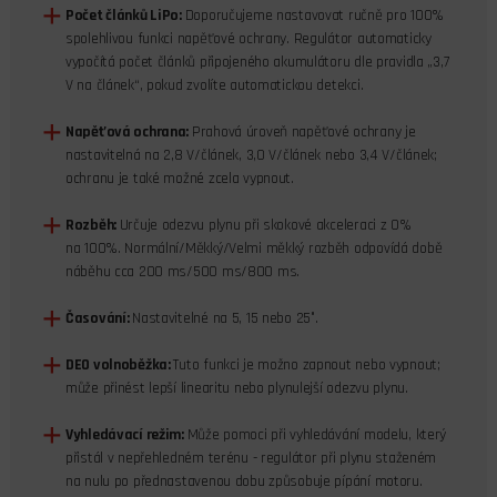
Počet článků LiPo:
Doporučujeme nastavovat ručně pro 100%
spolehlivou funkci napěťové ochrany. Regulátor automaticky
vypočítá počet článků připojeného akumulátoru dle pravidla „3,7
V na článek“, pokud zvolíte automatickou detekci.
Napěťová ochrana:
Prahová úroveň napěťové ochrany je
nastavitelná na 2,8 V/článek, 3,0 V/článek nebo 3,4 V/článek;
ochranu je také možné zcela vypnout.
Rozběh:
Určuje odezvu plynu při skokové akceleraci z 0%
na 100%. Normální/Měkký/Velmi měkký rozběh odpovídá době
náběhu cca 200 ms/500 ms/800 ms.
Časování:
Nastavitelné na 5, 15 nebo 25°.
DEO volnoběžka:
Tuto funkci je možno zapnout nebo vypnout;
může přinést lepší linearitu nebo plynulejší odezvu plynu.
Vyhledávací režim:
Může pomoci při vyhledávání modelu, který
přistál v nepřehledném terénu - regulátor při plynu staženém
na nulu po přednastavenou dobu způsobuje pípání motoru.