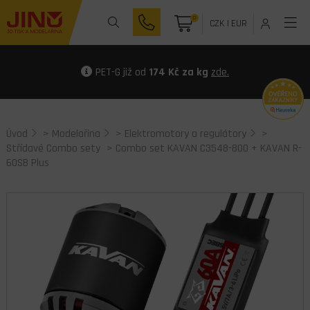
0
CZK
|
EUR
PET-G již od
174 Kč za kg
zde.
Úvod
>
Modelařina
>
Elektromotory a regulátory
>
Střídavé Combo sety
> Combo set KAVAN C3548-800 + KAVAN R-
60SB Plus