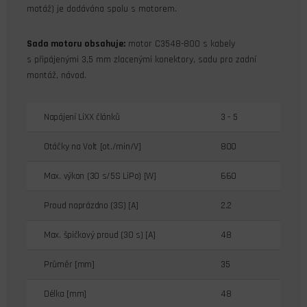
motáž) je dodávána spolu s motorem.
Sada motoru obsahuje:
motor C3548-800 s kabely
s připájenými 3,5 mm zlacenými konektory, sadu pro zadní
montáž, návod.
Napájení LiXX článků
3 - 5
Otáčky na Volt [ot./min/V]
800
Max. výkon (30 s/5S LiPo) [W]
660
Proud naprázdno (3S) [A]
2.2
Max. špičkový proud (30 s) [A]
48
Průměr [mm]
35
Délka [mm]
48