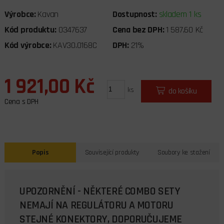
Výrobce:
Kavan
Dostupnost:
skladem 1 ks
Kód produktu:
0347637
Cena bez DPH:
1 587,60 Kč
Kód výrobce:
KAV30.0168C
DPH:
21%
1 921,00 Kč
ks
do košíku
Cena s DPH
Popis
Související produkty
Soubory ke stažení
UPOZORNĚNÍ - NĚKTERÉ COMBO SETY
NEMAJÍ NA REGULÁTORU A MOTORU
STEJNÉ KONEKTORY, DOPORUČUJEME