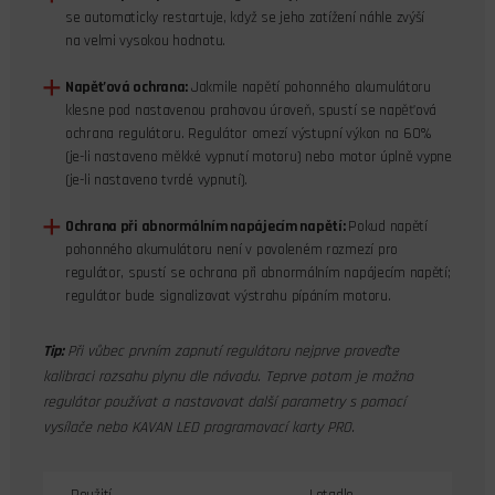
se automaticky restartuje, když se jeho zatížení náhle zvýší
na velmi vysokou hodnotu.
Napěťová ochrana:
Jakmile napětí pohonného akumulátoru
klesne pod nastavenou prahovou úroveň, spustí se napěťová
ochrana regulátoru. Regulátor omezí výstupní výkon na 60%
(je-li nastaveno měkké vypnutí motoru) nebo motor úplně vypne
(je-li nastaveno tvrdé vypnutí).
Ochrana při abnormálním napájecím napětí:
Pokud napětí
pohonného akumulátoru není v povoleném rozmezí pro
regulátor, spustí se ochrana při abnormálním napájecím napětí;
regulátor bude signalizovat výstrahu pípáním motoru.
Tip:
Při vůbec prvním zapnutí regulátoru nejprve proveďte
kalibraci rozsahu plynu dle návodu. Teprve potom je možno
regulátor používat a nastavovat další parametry s pomocí
vysílače nebo KAVAN LED programovací karty PRO.