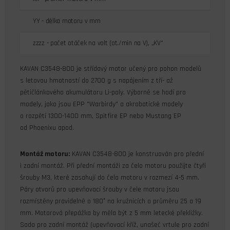
YY - délka motoru v mm
zzzz - počet otáček na volt (ot./min na V), „KV“
KAVAN C3548-800 je střídavý motor učený pro pohon modelů
s letovou hmotností do 2700 g s napájením z tří- až
pětičlánkového akumulátoru Li-poly. Výborně se hodí pro
modely, jako jsou EPP "Warbirdy" a akrobatické modely
o rozpětí 1300-1400 mm, Spitfire EP nebo Mustang EP
od Phoenixu apod.
Montáž motoru:
KAVAN C3548-800 je konstruován pro přední
i zadní montáž. Při přední montáži za čelo motoru použijte čtyři
šrouby M3, které zasahují do čela motoru v rozmezí 4-5 mm.
Páry otvorů pro upevňovací šrouby v čele motoru jsou
rozmístěny pravidelně o 180° na kružnicích o průměru 25 a 19
mm. Motorová přepážka by měla být z 5 mm letecké překližky.
Sada pro zadní montáž (upevňovací kříž, unašeč vrtule pro zadní