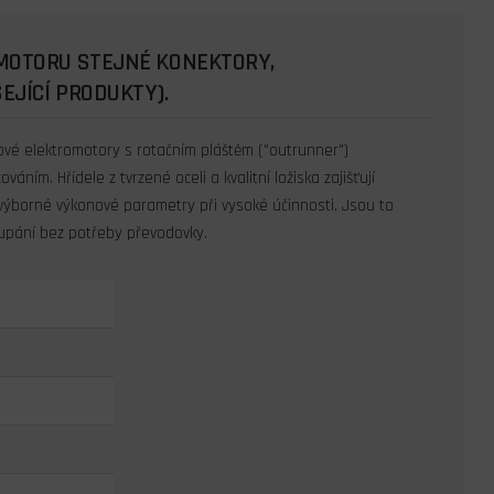
 MOTORU STEJNÉ KONEKTORY,
EJÍCÍ PRODUKTY).
vé elektromotory s rotačním pláštěm ("outrunner")
ním. Hřídele z tvrzené oceli a kvalitní ložiska zajišťují
ž výborné výkonové parametry při vysoké účinnosti. Jsou to
oupání bez potřeby převodovky.