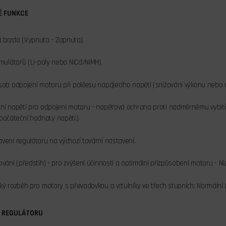
 FUNKCE
 brzda (Vypnuta - Zapnuta).
umulátorů (Li-poly nebo NiCd/NiMH).
sob odpojení motoru při poklesu napájecího napětí (snižování výkonu nebo 
í napětí pro odpojení motoru - napěťová ochrana proti nadměrnému vybití akum
čáteční hodnoty napětí.)
vení regulátoru na výchozí tovární nastavení.
vání (předstih) - pro zvýšení účinnosti a optimální přizpůsobení motoru - Nízk
ký rozběh pro motory s převodovkou a vrtulníky ve třech stupních: Normální (
 REGULÁTORU