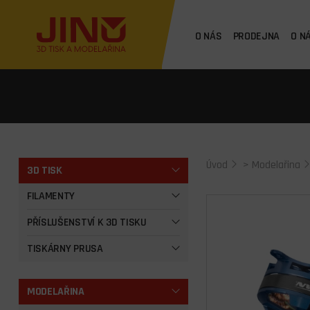
O NÁS
PRODEJNA
O N
Úvod
>
Modelařina
3D TISK
FILAMENTY
PŘÍSLUŠENSTVÍ K 3D TISKU
TISKÁRNY PRUSA
MODELAŘINA