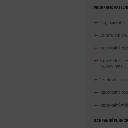
PROGRAMOVATELNÉ
Programovatelná
Volitelný typ ak
Nastavitelný způ
Nastavitelné mezn
0%/50%/65% z po
Resetování nasta
Nastavitelné časo
Nastavitelný měk
OCHRANNÉ FUNKCE