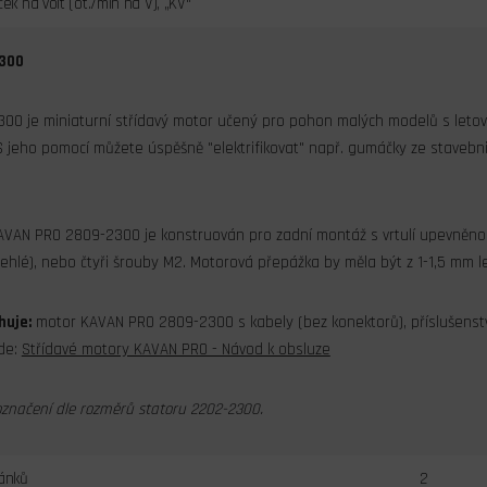
ček na volt (ot./min na V), „KV“
300
0 je miniaturní střídavý motor učený pro pohon malých modelů s leto
S jeho pomocí můžete úspěšně "elektrifikovat" např. gumáčky ze stavebn
VAN PRO 2809-2300 je konstruován pro zadní montáž s vrtulí upevněnou
ehlé), nebo čtyři šrouby M2. Motorová přepážka by měla být z 1-1,5 mm let
huje:
motor KAVAN PRO 2809-2300 s kabely (bez konektorů), příslušenst
de:
Střídavé motory KAVAN PRO - Návod k obsluze
označení dle rozměrů statoru 2202-2300.
lánků
2