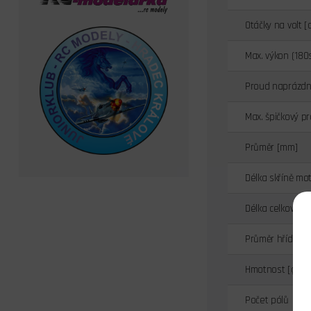
Otáčky na volt [
Max. výkon (180
Proud naprázdno
Max. špičkový pr
Průměr [mm]
Délka skříně mo
Délka celková [
Průměr hřídele 
Hmotnost [g]
Počet pólů