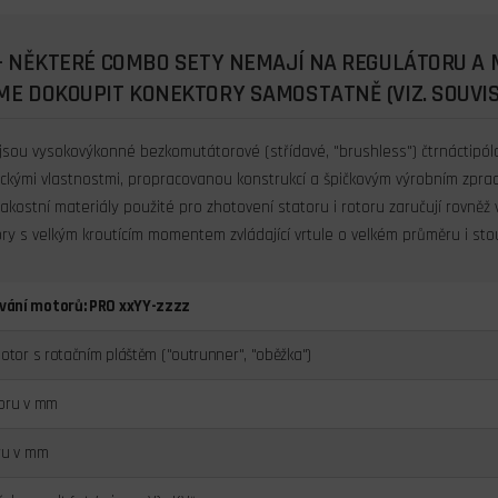
- NĚKTERÉ COMBO SETY NEMAJÍ NA REGULÁTORU A
E DOKOUPIT KONEKTORY SAMOSTATNĚ (VIZ. SOUVIS
sou vysokovýkonné bezkomutátorové (střídavé, "brushless") čtrnáctipólo
rickými vlastnostmi, propracovanou konstrukcí a špičkovým výrobním zpracová
jakostní materiály použité pro zhotovení statoru i rotoru zaručují rovně
ry s velkým kroutícím momentem zvládající vrtule o velkém průměru i st
vání motorů: PRO xxYY-zzzz
motor s rotačním pláštěm ("outrunner", "oběžka")
toru v mm
ru v mm