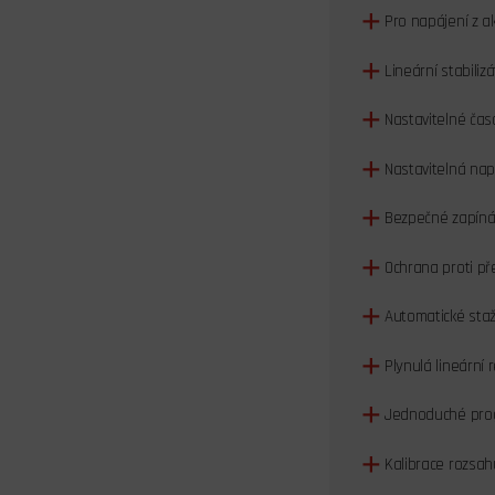
Pro napájení z ak
Lineární stabiliz
Nastavitelné čas
Nastavitelná nap
Bezpečné zapínán
Ochrana proti pře
Automatické staže
Plynulá lineární 
Jednoduché prog
Kalibrace rozsah