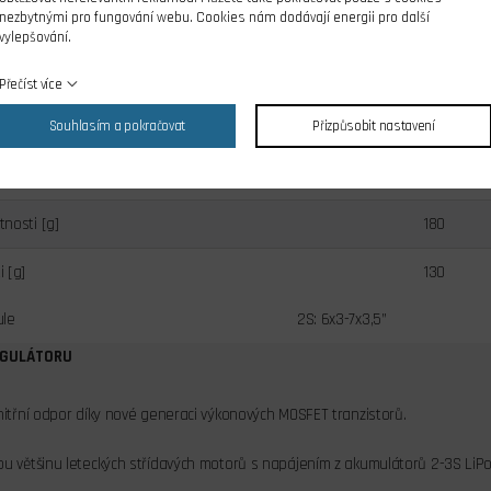
nezbytnými pro fungování webu. Cookies nám dodávají energii pro další
15 - 25
vylepšování.
8 - 12
Přečíst více
Souhlasím a pokračovat
Přizpůsobit nastavení
osti [g]
220
osti [g]
220
nosti [g]
180
 [g]
130
ule
2S: 6x3-7x3,5”
EGULÁTORU
nitřní odpor díky nové generaci výkonových MOSFET tranzistorů.
u většinu leteckých střídavých motorů s napájením z akumulátorů 2-3S LiPo/