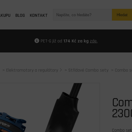
ÁKUPU
BLOG
KONTAKT
Hledat
PET-G již od
174 Kč za kg
zde.
>
Elektromotory a regulátory
>
Střídavé Combo sety
> Combo s
Com
230
Combo set 