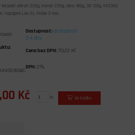
 letadel: větroň 220g, trenér 220g, akro 180g, 3D 130g, KV2300
V, napájení Lixx 2s, hřídel 3 mm.
Dostupnost:
dostupnost
Kavan
2-4 dny
uktu:
Cena bez DPH:
713,22 Kč
DPH:
21%
KAV30.1604C
,00 Kč
ks
do košíku