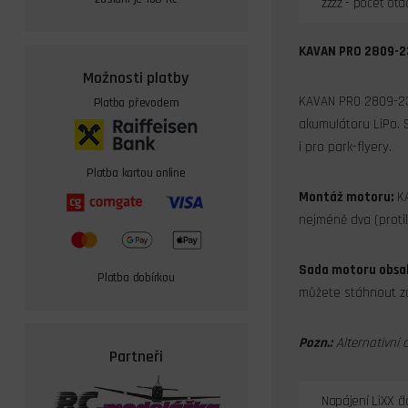
zzzz - počet otá
KAVAN PRO 2809-2
Možnosti platby
KAVAN PRO 2809-230
Platba převodem
akumulátoru LiPo. 
i pro park-flyery.
Platba kartou online
Montáž motoru:
KA
nejméně dva (protil
Sada motoru obsa
Platba dobírkou
můžete stáhnout z
Pozn.:
Alternativní 
Partneři
Napájení LiXX č