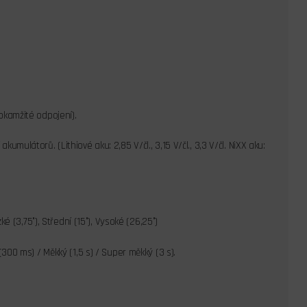
okamžité odpojení).
ulátorů. (Lithiové aku: 2,85 V/čl., 3,15 V/čl., 3,3 V/čl. NiXX aku:
é (3,75°), Střední (15°), Vysoké (26,25°)
300 ms) / Měkký (1,5 s) / Super měkký (3 s).