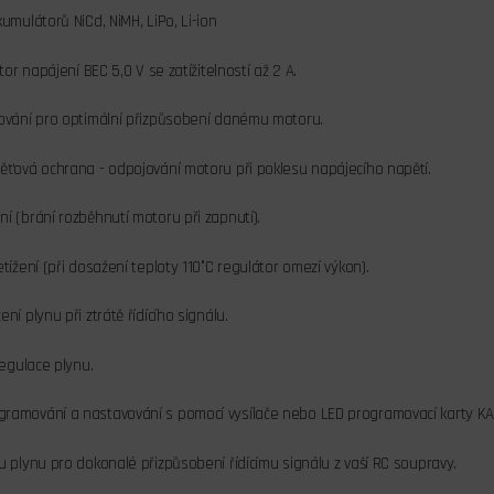
umulátorů NiCd, NiMH, LiPo, Li-ion
átor napájení BEC 5,0 V se zatížitelností až 2 A.
ování pro optimální přizpůsobení danému motoru.
ěťová ochrana - odpojování motoru při poklesu napájecího napětí.
í (brání rozběhnutí motoru při zapnutí).
tížení (při dosažení teploty 110°C regulátor omezí výkon).
ní plynu při ztrátě řídícího signálu.
regulace plynu.
ramování a nastavování s pomocí vysílače nebo LED programovací karty KA
u plynu pro dokonalé přizpůsobení řídícímu signálu z vaší RC soupravy.