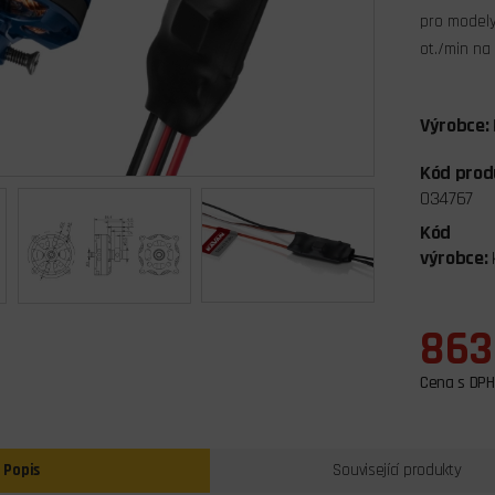
pro modely
ot./min na 
Výrobce:
Kód prod
034767
Kód
výrobce:
863
Cena s DPH
Popis
Související produkty