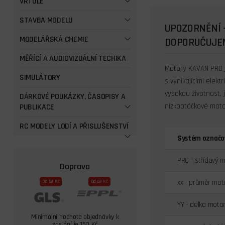
VRTULE
STAVBA MODELU
UPOZORNĚNÍ 
MODELÁŘSKÁ CHEMIE
DOPORUČUJEM
MĚŘÍCÍ A AUDIOVIZUÁLNÍ TECHIKA
Motory KAVAN PRO j
SIMULÁTORY
s vynikajícími elekt
vysokou životnost, 
DÁRKOVÉ POUKÁZKY, ČASOPISY A
nízkootáčkové moto
PUBLIKACE
RC MODELY LODÍ A PŘISLUŠENSTVÍ
Systém označo
PRO - střídavý 
Doprava
xx - průměr mo
Od 59 Kč
Od 69 Kč
YY - délka moto
Minimální hodnota objednávky k
zaslání je 150 Kč