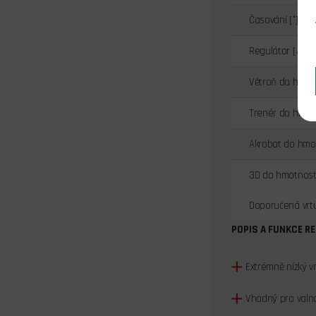
Časování [°]
Regulátor [A]
Větroň do hmotn
Trenér do hmotn
Akrobat do hmot
3D do hmotnosti
Doporučená vrt
POPIS A FUNKCE R
Extrémně nízký v
Vhodný pro valno