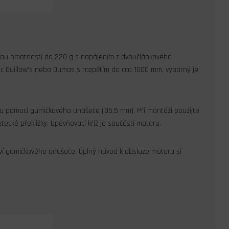
vou hmotností do 220 g s napájením z dvoučlánkového
ic Guillow's nebo Dumas s rozpětím do cca 1000 mm, výborný je
 pomocí gumičkového unašeče (Ø5,5 mm). Při montáži použijte
ecké překližky. Upevňovací kříž je součástí motoru.
ví gumičkového unašeče. Úplný návod k obsluze motoru si