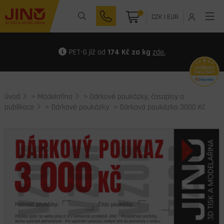
0
CZK
|
EUR
PET-G již od
174 Kč za kg
zde.
Úvod
>
Modelařina
>
Dárkové poukázky, časopisy a
publikace
>
Dárkové poukázky
> Dárková poukázka 3000 Kč