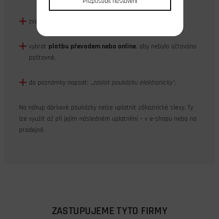
Přizpůsobit nastavení
zvolit
osobní odběr
,
vybrat
platbu převodem nebo online
, aby nebylo účtováno
poštovné,
do poznámky napsat:
„zaslat poukázku elektronicky“
.
Na nákup dárkové poukázky nelze uplatnit zákaznické slevy. Ty
lze využít až při jejím následném uplatnění – v e-shopu nebo na
prodejně.
ZASTUPUJEME TYTO FIRMY