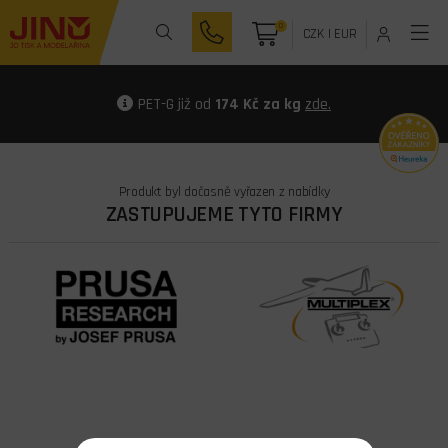
0
CZK
|
EUR
PET-G již od
174 Kč za kg
zde.
Produkt byl dočasně vyřazen z nabídky
ZASTUPUJEME TYTO FIRMY