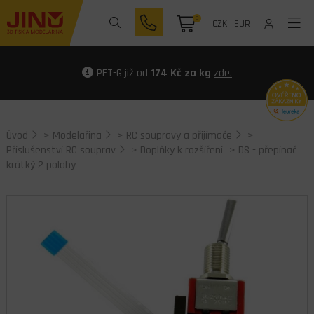
0
CZK
|
EUR
PET-G již od
174 Kč za kg
zde.
Úvod
>
Modelařina
>
RC soupravy a přijímače
>
Příslušenství RC souprav
>
Doplňky k rozšíření
> DS - přepínač
krátký 2 polohy