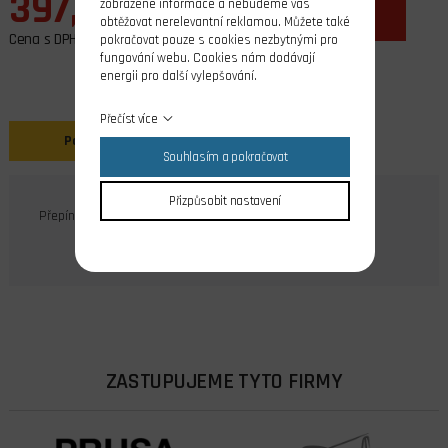
397,00 Kč
zobrazené informace a nebudeme vás
ks
do košíku
obtěžovat nerelevantní reklamou. Můžete také
Cena s DPH
pokračovat pouze s cookies nezbytnými pro
fungování webu. Cookies nám dodávají
energii pro další vylepšování.
Přečíst více
Popis
Souhlasím a pokračovat
Přizpůsobit nastavení
Přepínač pro DS-12 DS-14 DS-16 i DS-24: Krátký 2 polohy.
ZASTUPUJEME TYTO FIRMY