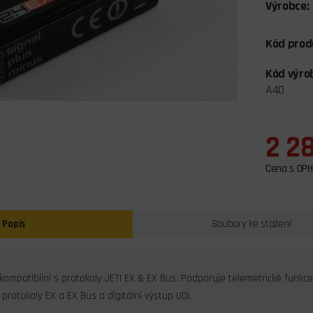
Výrobce:
Kód prod
Kód výro
A40
2 2
Cena s DPH
Popis
Soubory ke stažení
 kompatibilní s protokoly JETI EX & EX Bus. Podporuje telemetrické funk
 protokoly EX a EX Bus a digitální výstup UDI.