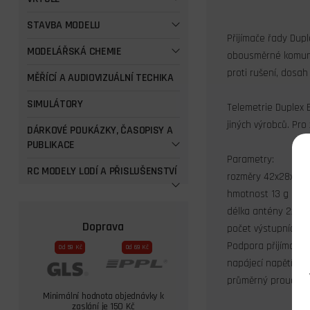
STAVBA MODELU
Přijímače řady Dup
MODELÁŘSKÁ CHEMIE
obousměrné komunik
proti rušení, dosah
MĚŘÍCÍ A AUDIOVIZUÁLNÍ TECHIKA
SIMULÁTORY
Telemetrie Duplex E
jiných výrobců. Pro
DÁRKOVÉ POUKÁZKY, ČASOPISY A
PUBLIKACE
Parametry:
RC MODELY LODÍ A PŘISLUŠENSTVÍ
rozměry 42x28x11 
hmotnost 13 g
délka antény 2x4
Doprava
počet výstupních k
Podpora přijímačov
Od 59 Kč
Od 69 Kč
napájecí napětí 3,5
průměrný proud 75
Minimální hodnota objednávky k
zaslání je 150 Kč