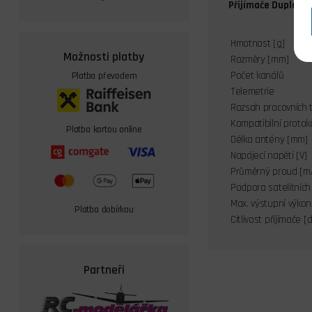
Přijímače Duplex R
Hmotnost [g]
Možnosti platby
Rozměry [mm]
Počet kanálů
Platba převodem
Telemetrie
Rozsah pracovních t
Kompatibilní protok
Platba kartou online
Délka antény [mm]
Napájecí napětí [V]
Průměrný proud [m
Podpora satelitních
Max. výstupní výko
Platba dobírkou
Citlivost přijímače [
Partneři