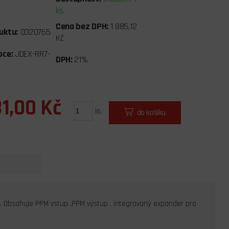
ks
Cena bez DPH:
1 885,12
uktu:
0320765
Kč
bce:
JDEX-RR7-
DPH:
21%
81,00 Kč
ks
do košíku
ce. Obsahuje PPM vstup ,PPM výstup , integrovaný expander pro