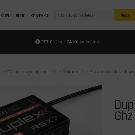
ÁKUPU
BLOG
KONTAKT
Hledat
PET-G již od
174 Kč za kg
zde.
>
RC soupravy a přijímače
>
Přijímače
>
7 a více kanálů
> Dupl
Dup
Ghz 