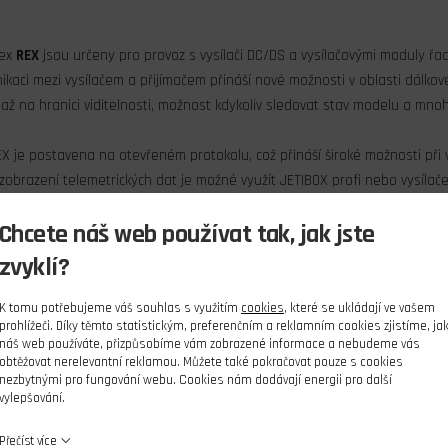
lex
REX
jsou určeny pro provoz s vysílači DC/DS a vysílačovými moduly řady
aci mezi vysílačem a přijímačem přináší nové možnosti v oblasti dálkové
 až na hranici viditelnosti, možnost kdykoliv sledovat stav modelu a mnoh
X je postavena na otevřeném protokolu, což přináší široké možnosti při 
 zobrazení telemetrických dat je možné využít JETIBOX profi nebo vysílač
Chcete náš web používat tak, jak jste
mm
zvyklí?
00 mm
K tomu potřebujeme váš souhlas s využitím
cookies
, které se ukládají ve vašem
prohlížeči. Díky těmto statistickým, preferenčním a reklamním cookies zjistíme, ja
análů 7
náš web používáte, přizpůsobíme vám zobrazené informace a nebudeme vás
ých satelitů Rsat ANO
obtěžovat nerelevantní reklamou. Můžete také pokračovat pouze s cookies
-8,4 V
nezbytnými pro fungování webu. Cookies nám dodávají energii pro další
vylepšování.
 mA
Přečíst více