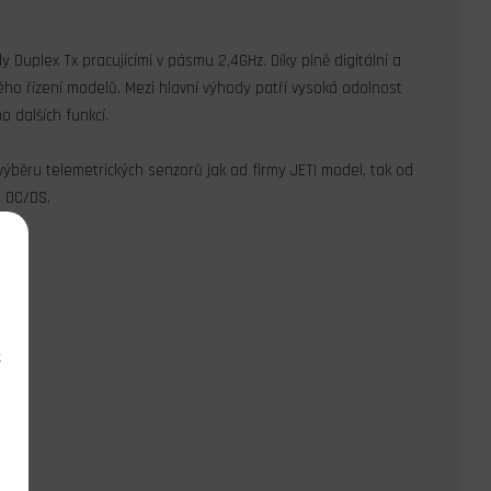
 Duplex Tx pracujícími v pásmu 2,4GHz. Díky plně digitální a
ho řízení modelů. Mezi hlavní výhody patří vysoká odolnost
o dalších funkcí.
výběru telemetrických senzorů jak od firmy JETI model, tak od
e DC/DS.
k