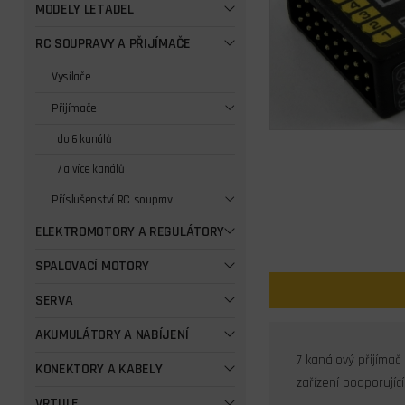
MODELY LETADEL
RC SOUPRAVY A PŘIJÍMAČE
Vysílače
Přijímače
do 6 kanálů
7 a více kanálů
Příslušenství RC souprav
ELEKTROMOTORY A REGULÁTORY
SPALOVACÍ MOTORY
SERVA
AKUMULÁTORY A NABÍJENÍ
7 kanálový přijímač
KONEKTORY A KABELY
zařízení podporující
VRTULE