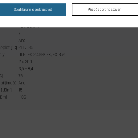
EX jsou plně kompatibilní s předchozí verzí systému Duplex.
Souhlasím a pokračovat
Přizpůsobit nastavení
13
42 x 28 x 11
7
Ano
eplot [°C]
-10 ... 85
oly
DUPLEX 2.4GHz EX, EX Bus
2 x 200
3,5 - 8,4
A]
75
 přijímačů
Ano
n [dBm]
15
dBm]
-106