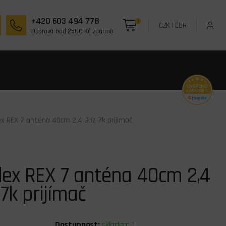
+420 603 494 778
0
CZK
|
EUR
Doprava nad 2500 Kč zdarma
ex REX 7 anténa 40cm 2,4 Ghz 7k prijímač
lex REX 7 anténa 40cm 2,4
7k prijímač
Dostupnost:
skladem 1