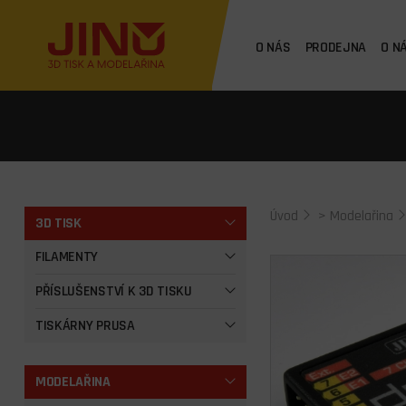
O NÁS
PRODEJNA
O N
Úvod
>
Modelařina
3D TISK
FILAMENTY
PŘÍSLUŠENSTVÍ K 3D TISKU
TISKÁRNY PRUSA
MODELAŘINA