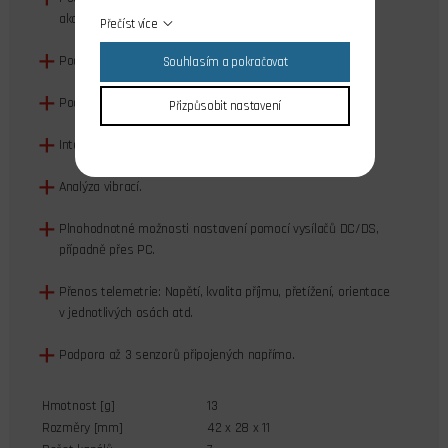
akcelerometru.
Přečíst více
Podpora pro LED pásek sestávající z čipů WS2812.
Souhlasím a pokračovat
Podpora pro externí závěs kamery (gimbal) řízený servy.
Přizpůsobit nastavení
Inteligentní fail-safe.
Analýza vibrací.
Plnohodnotné možnosti nastavení pomocí vysílačů DC/DS,
případně přes PC.
Přenos telemetrie: Napětí, kvalita příjmu, přetížení, orientace
v jednotlivých osách atd.
Podpora až 3 senzorů připojených napřímo.
Hmotnost [g]
13
Rozměry [mm]
42 x 28 x 11