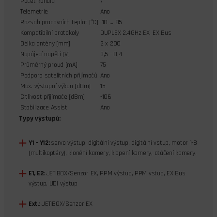
Počet kanálů
7
Telemetrie
Ano
Rozsah pracovních teplot [°C]
-10 ... 85
Kompatibilní protokoly
DUPLEX 2.4GHz EX, EX Bus
Délka antény [mm]
2 x 200
Napájecí napětí [V]
3,5 - 8,4
Průměrný proud [mA]
75
Podpora satelitních přijímačů
Ano
Max. výstupní výkon [dBm]
15
Citlivost přijímače [dBm]
-106
Stabilizace Assist
Ano
Typy výstupů:
Y1 – Y12:
servo výstup, digitální výstup, digitální vstup, motor 1-8
(multikoptéry), klonění kamery, klopení kamery, otáčení kamery.
E1, E2:
JETIBOX/Senzor EX, PPM výstup, PPM vstup, EX Bus
výstup, UDI výstup
Ext.
: JETIBOX/Senzor EX