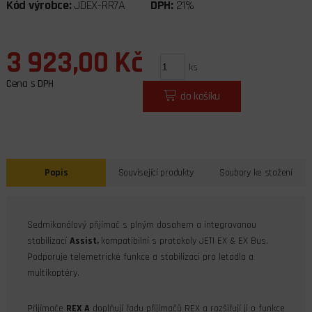
Kód výrobce:
JDEX-RR7A
DPH:
21%
3 923,00 Kč
ks
Cena s DPH
do košíku
Popis
Související produkty
Soubory ke stažení
Sedmikanálový přijímač s plným dosahem a integrovanou
stabilizací
Assist
,
kompatibilní s protokoly JETI EX & EX Bus.
Podporuje telemetrické funkce a stabilizaci pro letadla a
multikoptéry.
Přijímače
REX A
doplňují řadu přijímačů REX a rozšiřují ji o funkce