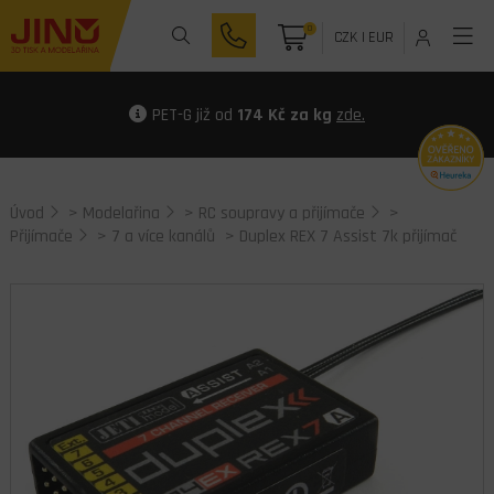
0
CZK
|
EUR
PET-G již od
174 Kč za kg
zde.
Úvod
>
Modelařina
>
RC soupravy a přijímače
>
Přijímače
>
7 a více kanálů
> Duplex REX 7 Assist 7k přijímač