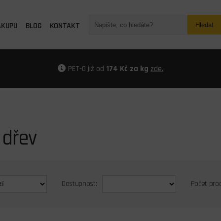
ÁKUPU
BLOG
KONTAKT
Hledat
PET-G již od
174 Kč za kg
zde.
 dřev
Dostupnost:
Počet pro