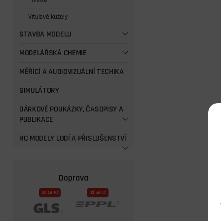
Třílisté
Vrtulové kužely
STAVBA MODELU
MODELÁŘSKÁ CHEMIE
MĚŘÍCÍ A AUDIOVIZUÁLNÍ TECHIKA
SIMULÁTORY
DÁRKOVÉ POUKÁZKY, ČASOPISY A
PUBLIKACE
RC MODELY LODÍ A PŘISLUŠENSTVÍ
Doprava
Od 59 Kč
Od 69 Kč