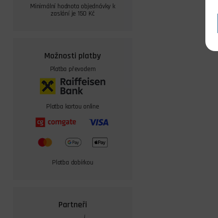
Minimální hodnota objednávky k
zaslání je 150 Kč
Možnosti platby
Platba převodem
Platba kartou online
Platba dobírkou
Partneři