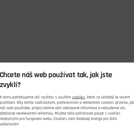
Chcete náš web používat tak, jak jste
zvyklí?
K tomu potřebujeme váš souhlas s využitím
cookies
, které se ukládají ve vašem
prohlížeči. Díky těmto statistickým, preferenčním a reklamním cookies zjistíme, ja
náš web používáte, přizpůsobíme vám zobrazené informace a nebudeme vás
obtěžovat nerelevantní reklamou. Můžete také pokračovat pouze s cookies
nezbytnými pro fungování webu. Cookies nám dodávají energii pro další
vylepšování.