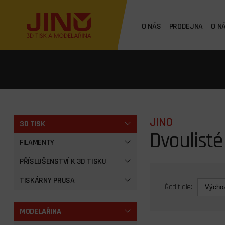
O NÁS
PRODEJNA
O N
JINO
3D TISK
Dvoulisté
FILAMENTY
PŘÍSLUŠENSTVÍ K 3D TISKU
TISKÁRNY PRUSA
Řadit dle:
MODELAŘINA