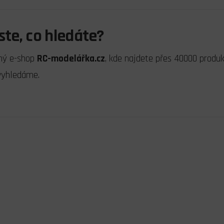
jste, co hledáte?
hý e-shop
RC-modelářka.cz
, kde najdete přes 40000 produk
vyhledáme.