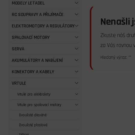
MODELY LETADEL
RC SOUPRAVY A PŘIJÍMAČE
Nenašli 
ELEKTROMOTORY A REGULÁTORY
Zkuste náš dru
SPALOVACÍ MOTORY
za Vás rovnou 
SERVA
Hledaný výraz: ""
AKUMULÁTORY A NABÍJENÍ
KONEKTORY A KABELY
VRTULE
Vrtule pro elektrolety
Vrtule pro spalovací motory
Dvoulisté dřevěné
Dvoulisté plastové